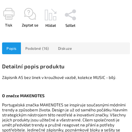
Tisk
Zeptat se
Hlídat
Sdílet
Popis
Podobné (16)
Diskuze
Detailní popis produktu
Zápisník A5 bez linek v kroužkové vazbě, kolekce MUSIC - bílý.
O značce MAKENOTES
Portugalská značka MAKENOTES se inspiruje současnými módními
trendy a způsobem života. Design je už od samého počátku hlavním
strategickým nástrojem této neotřelé a inovativní značky. Všechny
jejich produkty jsou užitečné a všestranné. Cílem společnosti je
umět předvídat trendy a pružně reagovat na přání a potřeby
spotřebitele. Jedinečné zápisníky, poznámkové bloky a sešity se