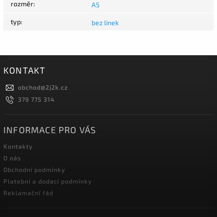
rozměr
:
A5
typ
:
bez linek
KONTAKT
obchod
@
2j2k.cz
379 775 314
INFORMACE PRO VÁS
Kontakty
O nás
Obchodní podmínky
Platební a dodací podmínky
Reklamační řád