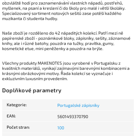
obzvláště hodí pro zaznamenávání vlastních nápadů, postřehů,
myšlenek, na psaní a kreslení či do školy pro malé i větší školáky.
Specializovaný sortiment notových sešitů zase potěší každého
muzikanta či studenta hudby.
Naše zboží je rozděleno do 42 nápaditých kolekcí. Patří mezi ně
papírenské zboží - poznámkové bloky, zápisníky, sešity, záznamové
knihy, ale i různé batohy, pouzdra na tužky, pravítka, gumy,
kosmetické etue, mini peněženky a pouzdra na brýle.
Všechny produkty MAKENOTES jsou vyrobené v Portugalsku z
kvalitních materiálů, vynikají zajímavými barevnými kombinacemi a
krásnými obrázkovými motivy. Řada kolekcí se vyznačuje i
exkluzivním luxusním provedením.
Doplňkové parametry
Kategorie
:
Portugalské zápisníky
EAN
:
5601493370790
Počet stran
:
100