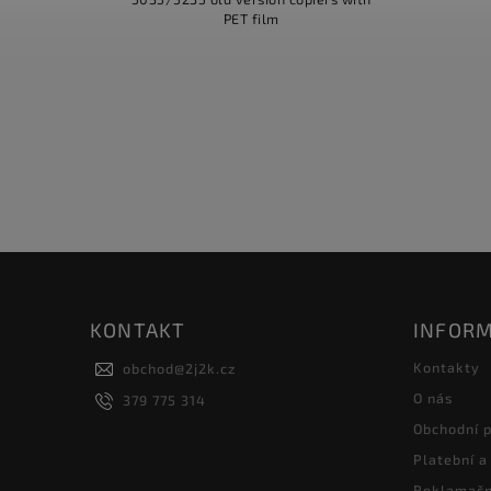
PET film
KONTAKT
INFORM
Kontakty
obchod
@
2j2k.cz
O nás
379 775 314
Obchodní 
Platební a
Reklamačn