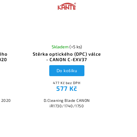
Skladem
(>5 ks)
kého
Stěrka optického (OPC) válce
020
- CANON C-EXV37
Do košíku
477 Kč bez DPH
577 Kč
C 2020
D.Cleaning Blade CANON
iR1730/1740/1750