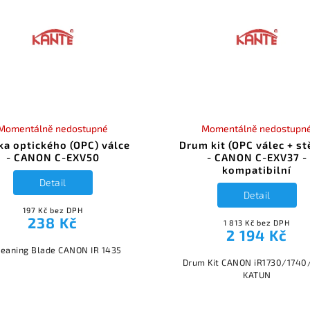
Momentálně nedostupné
Momentálně nedostupn
ka optického (OPC) válce
Drum kit (OPC válec + st
- CANON C-EXV50
- CANON C-EXV37 -
kompatibilní
Detail
Detail
197 Kč bez DPH
238 Kč
1 813 Kč bez DPH
2 194 Kč
leaning Blade CANON IR 1435
Drum Kit CANON iR1730/1740
KATUN