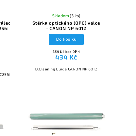
Skladem
(3 ks)
válec
Stěrka optického (OPC) válce
256i
- CANON NP 6012
Do košíku
359 Kč bez DPH
434 Kč
D.Cleaning Blade CANON NP 6012
 C256i