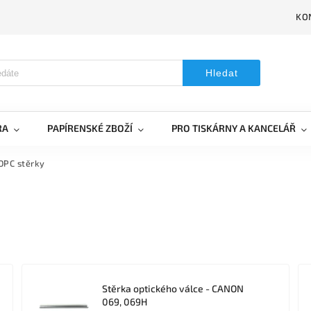
KO
Hledat
RA
PAPÍRENSKÉ ZBOŽÍ
PRO TISKÁRNY A KANCELÁŘ
OPC stěrky
Stěrka optického válce - CANON
069, 069H