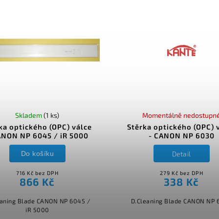
Skladem
(1 ks)
Momentálně nedostupn
ka optického (OPC) válce
Stěrka optického (OPC) 
ANON NP 6045 / iR 5000
- CANON NP 6030
Do košíku
Detail
716 Kč bez DPH
279 Kč bez DPH
866 Kč
338 Kč
eaning Blade CANON NP 6045 /
D.Cleaning Blade CANON NP 
iR 5000