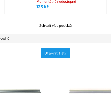
Momentálně nedostupné
125 Kč
Zobrazit více produktů
ecedně
Otevřít filtr