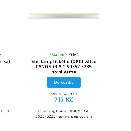
é
Skladem
(>5 ks)
ěrka)
Stěrka optického (OPC) válce
- CANON iR A C 5035/ 5235 -
nová verze
Do košíku
593 Kč bez DPH
717 Kč
/1750
D.Cleaning Blade CANON iR A C
5035/5235 new version copiers