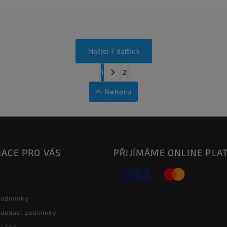
Načíst 7 dalších
1
2
Nahoru
ACE PRO VÁS
PŘIJÍMÁME ONLINE PLA
podmínky
 dodací podmínky
í řád