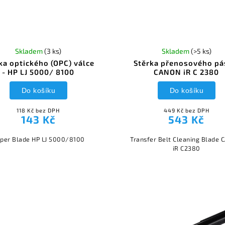
Skladem
(3 ks)
Skladem
(>5 ks)
ka optického (OPC) válce
Stěrka přenosového pá
- HP LJ 5000/ 8100
CANON iR C 2380
Do košíku
Do košíku
118 Kč bez DPH
449 Kč bez DPH
143 Kč
543 Kč
per Blade HP LJ 5000/8100
Transfer Belt Cleaning Blade
iR C2380