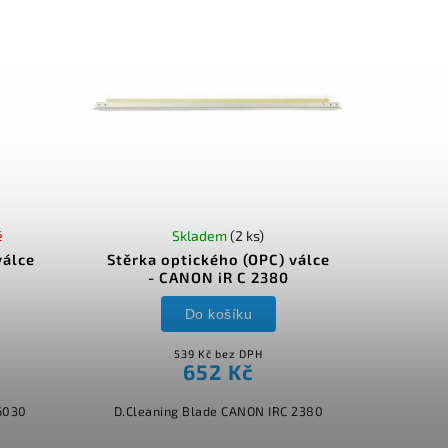
é
Skladem
(2 ks)
válce
Stěrka optického (OPC) válce
- CANON iR C 2380
Do košíku
539 Kč bez DPH
652 Kč
6030
D.Cleaning Blade CANON IRC 2380