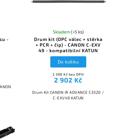
Skladem
(>5 ks)
su -
Drum kit (OPC válec + stěrka
+ PCR + čip) - CANON C-EXV
49 - kompatibilní KATUN
Do košíku
2 398 Kč bez DPH
2 902 Kč
 CANON
Drum Kit CANON iR ADVANCE C3320 /
C-EXV49 KATUN