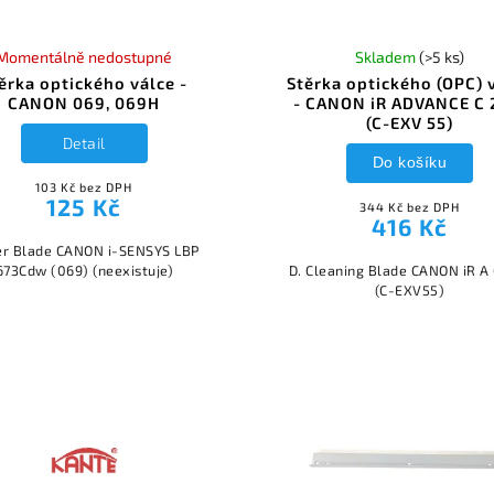
Momentálně nedostupné
Skladem
(>5 ks)
ěrka optického válce -
Stěrka optického (OPC) 
CANON 069, 069H
- CANON iR ADVANCE C 
(C-EXV 55)
Detail
Do košíku
103 Kč bez DPH
125 Kč
344 Kč bez DPH
416 Kč
r Blade CANON i-SENSYS LBP
673Cdw (069) (neexistuje)
D. Cleaning Blade CANON iR A
(C-EXV55)