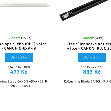
Skladem
(>5 ks)
Skladem
(4 ks)
ka optického (OPC) válce
Čistící jednotka optic
- CANON C-EXV 49
válce - CANON iR A C 2
Do košíku
Do košíku
394 Kč bez DPH
688 Kč bez DPH
477 Kč
833 Kč
aning Blade CANON ADVANCE iR
D.Cleaning Blade CANON iR A 
C3320 / C-EXV49