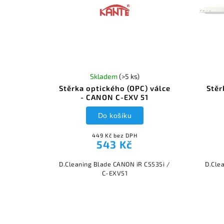
Skladem
(>5 ks)
Stěrka optického (OPC) válce
Stěr
- CANON C-EXV 51
Do košíku
449 Kč bez DPH
543 Kč
D.Cleaning Blade CANON iR C5535i /
D.Cle
C-EXV51