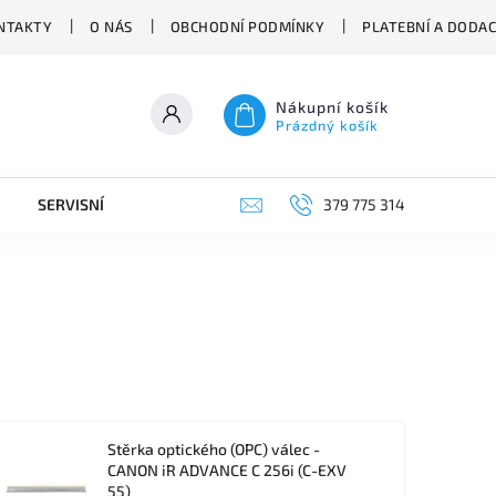
NTAKTY
O NÁS
OBCHODNÍ PODMÍNKY
PLATEBNÍ A DODA
Nákupní košík
Prázdný košík
SERVISNÍ VYSAVAČE
379 775 314
Stěrka optického (OPC) válec -
CANON iR ADVANCE C 256i (C-EXV
55)