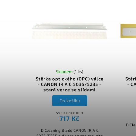
Skladem
(1 ks)
Stěrka optického (OPC) válce
Stěr
- CANON IR A C 5035/5235 -
- C
stará verze se slídami
Do košíku
593 Kč bez DPH
717 Kč
D.Cl
D.Cleaning Blade CANON iR A C
5035/5235 old version copiers with