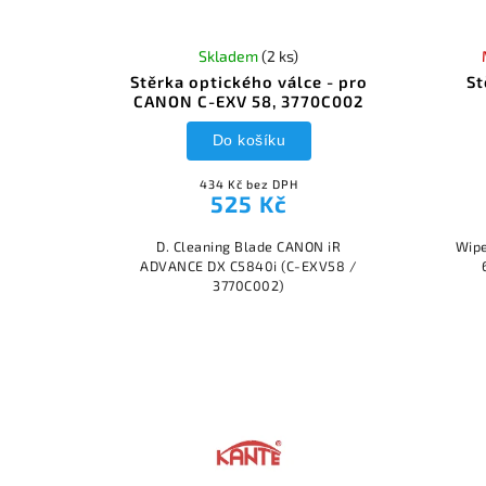
Skladem
(2 ks)
Stěrka optického válce - pro
St
CANON C-EXV 58, 3770C002
Do košíku
434 Kč bez DPH
525 Kč
D. Cleaning Blade CANON iR
Wipe
ADVANCE DX C5840i (C-EXV58 /
3770C002)