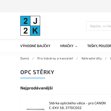
VÝHODNÉ BALÍČKY
HRAČKY
TAŠKY, POUZD
Domů
/
Pro tiskárny a kancelář
/
Náhradní díly
/
OPC STĚRKY
Nejprodávanější
Stěrka optického válce - pro CANON
C-EXV 58, 3770C002