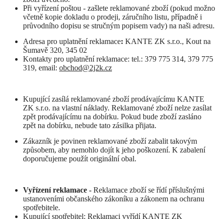
Při vyřízení poštou - zašlete reklamované zboží (pokud možno
včetně kopie dokladu o prodeji, záručního listu, případně i
průvodního dopisu se stručným popisem vady) na naši adresu.
Adresa pro uplatnění reklamace
:
KANTE ZK s.r.o., Kout na
Šumavě 320, 345 02
Kontakty pro uplatnění reklamace: tel.: 379 775 314, 379 775
319, email:
obchod@2j2k.cz
Kupující zasílá reklamované zboží prodávajícímu KANTE
ZK s.r.o. na vlastní náklady. Reklamované zboží nelze zasílat
zpět prodávajícímu na dobírku. Pokud bude zboží zasláno
zpět na dobírku, nebude tato zásilka přijata.
Zákazník je povinen reklamované zboží zabalit takovým
způsobem, aby nemohlo dojít k jeho poškození. K zabalení
doporučujeme použít originální obal.
Vyřízení reklamace -
Reklamace zboží se řídí příslušnými
ustanoveními občanského zákoníku a zákonem na ochranu
spotřebitele.
Kupující spotřebitel: Reklamaci vyřídí KANTE ZK