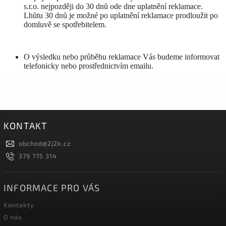
s.r.o. nejpozději do 30 dnů ode dne uplatnění reklamace.
Lhůtu 30 dnů je možné po uplatnění reklamace prodloužit po
domluvě se spotřebitelem.
O výsledku nebo průběhu reklamace Vás budeme informovat
telefonicky nebo prostřednictvím emailu.
KONTAKT
obchod
@
2j2k.cz
379 775 314
INFORMACE PRO VÁS
Kontakty
O nás