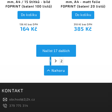
mm, A4 / 15 štítků - bílé
mm, A4 - matt folie
FOPRINT (balení 100 listů)
FOPRINT (balení 20 listů)
Do košíku
Do košíku
136 Kč bez DPH
318 Kč bez DPH
164 Kč
385 Kč
Načíst 17 dalších
1
2
Nahoru
KONTAKT
obchod
@
2j2k.cz
379 775 314