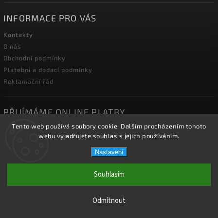
INFORMACE PRO VÁS
Kontakty
O nás
Obchodní podmínky
Platební a dodací podmínky
Reklamační řád
PŘIJÍMÁME ONLINE PLATBY
Tento web používá soubory cookie. Dalším procházením tohoto
webu vyjadřujete souhlas s jejich používáním.
Nastavení
Copyright 2026
2J2K.CZ
. Všechna práva vyhrazena.
Souhlasím
Vytvořil
Shoptet
| Design
Shoptak.cz.
Odmítnout