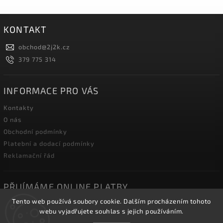
KONTAKT
obchod
@
2j2k.cz
379 775 314
INFORMACE PRO VÁS
Kontakty
O nás
Obchodní podmínky
Platební a dodací podmínky
Reklamační řád
PŘIJÍMÁME ONLINE PLATBY
Tento web používá soubory cookie. Dalším procházením tohoto
webu vyjadřujete souhlas s jejich používáním.