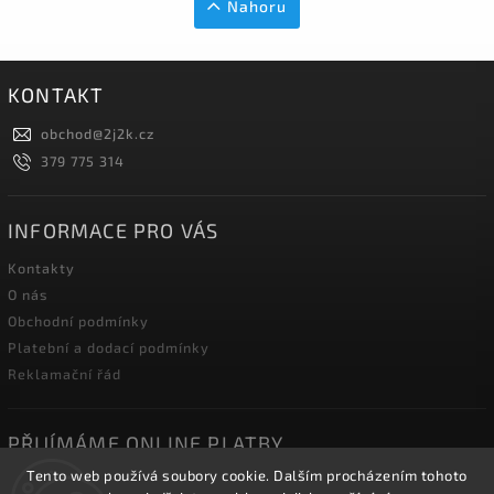
Nahoru
KONTAKT
obchod
@
2j2k.cz
379 775 314
INFORMACE PRO VÁS
Kontakty
O nás
Obchodní podmínky
Platební a dodací podmínky
Reklamační řád
PŘIJÍMÁME ONLINE PLATBY
Tento web používá soubory cookie. Dalším procházením tohoto