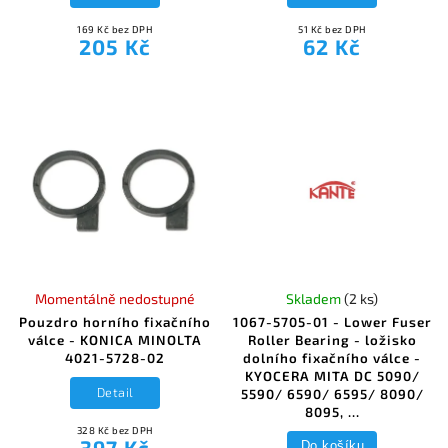
169 Kč bez DPH
51 Kč bez DPH
205 Kč
62 Kč
Momentálně nedostupné
Skladem
(2 ks)
Pouzdro horního fixačního
1067-5705-01 - Lower Fuser
válce - KONICA MINOLTA
Roller Bearing - ložisko
4021-5728-02
dolního fixačního válce -
KYOCERA MITA DC 5090/
Detail
5590/ 6590/ 6595/ 8090/
8095, ...
328 Kč bez DPH
397 Kč
Do košíku