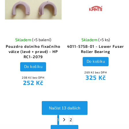
Skladem
(>5 balení)
Skladem
(>5 ks)
Pouzdro dolního fixačního
4011-5758-01 - Lower Fuser
válce (levé + pravé) - HP
Roller Bearing
RC1-2079
Do košíku
Do košíku
269 Kč bez DPH
325 Kč
208 Kč bez DPH
252 Kč
Načíst 13 dalších
1
2