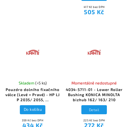
417 Kč bez DPH
505 Kč
Skladem
(>5 ks)
Momentálně nedostupné
Pouzdro dolního fixačního
4034-5711-01 - Lower Roller
válce (Levé + Pravé) - HP LJ
Bushing KONICA MINOLTA
P 2035/ 2055, ...
bizhub 162/ 163/ 210
Detail
Do košíku
359 Kč bez DPH
225 Kč bez DPH
434 Kč
272 Kč