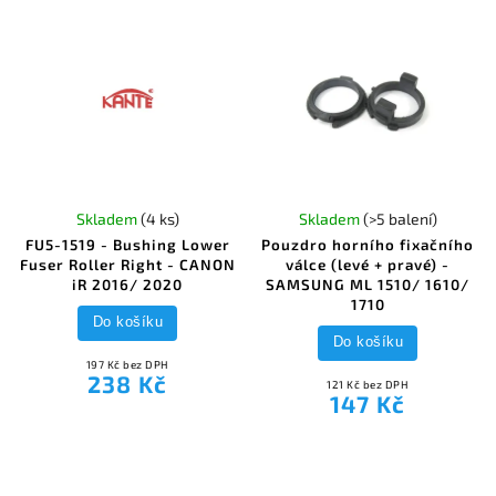
Skladem
(4 ks)
Skladem
(>5 balení)
FU5-1519 - Bushing Lower
Pouzdro horního fixačního
Fuser Roller Right - CANON
válce (levé + pravé) -
iR 2016/ 2020
SAMSUNG ML 1510/ 1610/
1710
Do košíku
Do košíku
197 Kč bez DPH
238 Kč
121 Kč bez DPH
147 Kč