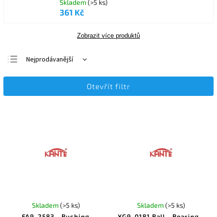
Skladem
(>5 ks)
361 Kč
Zobrazit více produktů
Nejprodávanější
Nejlevnější
Otevřít filtr
Nejdražší
Abecedně
Skladem
(>5 ks)
Skladem
(>5 ks)
FA9-2583 - Bushing
XG9-0181 Ball - Bearing -