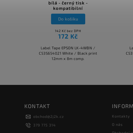
bílá - černý tisk -
kompatibilní
Do košíku
142 Kč bez DPH
172 Kč
Label Tape EPSON LK-4WBN /
L
C53S654021 White / Black print
C53
12mm x 8m comp.
KONTAKT
INFORM
Kontakty
obchod
@
2j2k.cz
O nás
379 775 314
Obchodní 