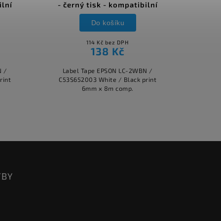
ilní
- černý tisk - kompatibilní
Do košíku
114 Kč bez DPH
138 Kč
N /
Label Tape EPSON LC-2WBN /
rint
C53S652003 White / Black print
6mm x 8m comp.
TBY