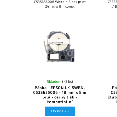
C53S656006 White / Black print
C53S6
24mm x 8m comp.
/ 
Skladem
(>5 ks)
Páska - EPSON LK-5WBN,
Pá
C53S655006 - 18 mm x 8 m
C5
bílá - černý tisk -
žlut
kompatibilní
Do košíku