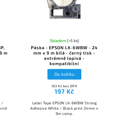
Skladem
(>5 ks)
P,
Páska - EPSON LK-6WBW - 24
 8 m
mm x 9 m bílá - černý tisk -
extrémně lepivá -
kompatibilní
Do košíku
163 Kč bez DPH
197 Kč
 /
Label Tape EPSON LK-6WBW Strong
rint
Adhesive White / Black print 24mm x
9m comp.