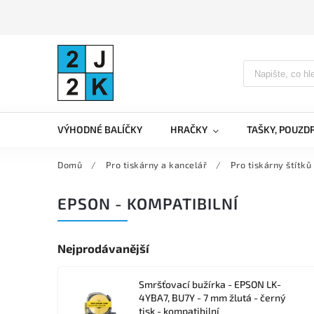
VÝHODNÉ BALÍČKY
HRAČKY
TAŠKY, POUZD
Domů
/
Pro tiskárny a kancelář
/
Pro tiskárny štítků
EPSON - KOMPATIBILNÍ
Nejprodávanější
Smršťovací bužírka - EPSON LK-
4YBA7, BU7Y - 7 mm žlutá - černý
tisk - kompatibilní