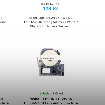
147 Kč bez DPH
178 Kč
 /
Label Tape EPSON LK-4WBW /
rint
C53S654016 Strong Adhesive White /
Black print 12mm x 9m comp.
Skladem
(>5 ks)
BN,
Páska - EPSON LC-2WBN,
 bílá
C53S652003 - 6 mm x 8 m bílá