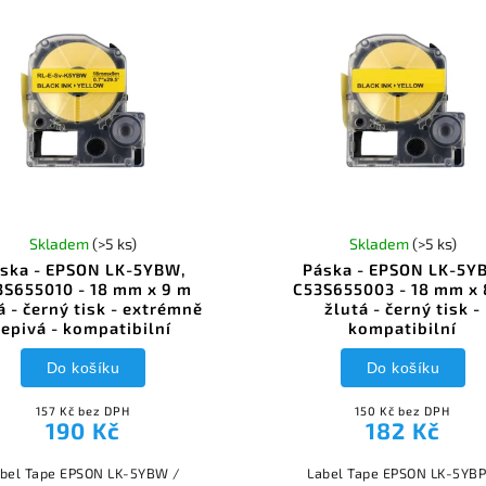
Skladem
(>5 ks)
Skladem
(>5 ks)
ska - EPSON LK-5YBW,
Páska - EPSON LK-5YB
3S655010 - 18 mm x 9 m
C53S655003 - 18 mm x 
á - černý tisk - extrémně
žlutá - černý tisk -
lepivá - kompatibilní
kompatibilní
Do košíku
Do košíku
157 Kč bez DPH
150 Kč bez DPH
190 Kč
182 Kč
bel Tape EPSON LK-5YBW /
Label Tape EPSON LK-5YBP