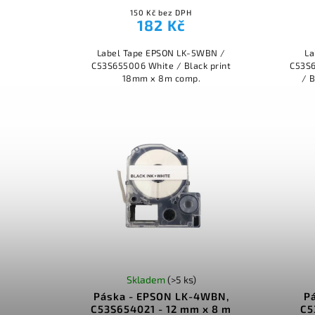
150 Kč bez DPH
182 Kč
Label Tape EPSON LK-5WBN /
La
C53S655006 White / Black print
C53S6
18mm x 8m comp.
/ 
Skladem
(>5 ks)
Páska - EPSON LK-4WBN,
P
C53S654021 - 12 mm x 8 m
C5