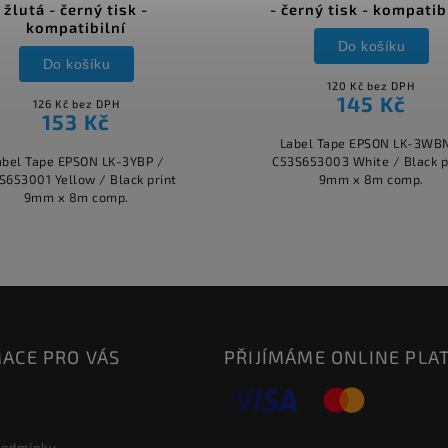
žlutá - černý tisk -
- černý tisk - kompatib
kompatibilní
Do košíku
Do košíku
120 Kč bez DPH
145 Kč
126 Kč bez DPH
153 Kč
Label Tape EPSON LK-3WB
abel Tape EPSON LK-3YBP /
C53S653003 White / Black p
S653001 Yellow / Black print
9mm x 8m comp.
9mm x 8m comp.
ACE PRO VÁS
PŘIJÍMÁME ONLINE PLA
podmínky