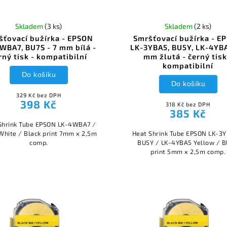
Skladem
(3 ks)
Skladem
(2 ks)
šťovací bužírka - EPSON
Smršťovací bužírka - E
WBA7, BU7S - 7 mm bílá -
LK-3YBA5, BU5Y, LK-4YBA
rný tisk - kompatibilní
mm žlutá - černý tisk
kompatibilní
Do košíku
Do košíku
329 Kč bez DPH
398 Kč
318 Kč bez DPH
385 Kč
Shrink Tube EPSON LK-4WBA7 /
White / Black print 7mm x 2,5m
Heat Shrink Tube EPSON LK-3
comp.
BU5Y / LK-4YBA5 Yellow / B
print 5mm x 2,5m comp.