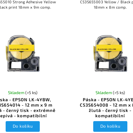
55010 Strong Adhesive Yellow
C53S655003 Yellow / Black p
Black print 18mm x 9m comp.
18mm x 8m comp.
Skladem
(>5 ks)
Skladem
(>5 ks)
ska - EPSON LK-4YBW,
Páska - EPSON LK-4YB
3S654014 - 12 mm x 9 m
C53S654008 - 12 mm x 
á - černý tisk - extrémně
žlutá - černý tisk -
lepivá - kompatibilní
kompatibilní
Do košíku
Do košíku