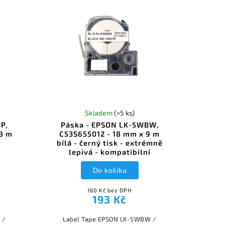
Skladem
(>5 ks)
P,
Páska - EPSON LK-5WBW,
8 m
C53S655012 - 18 mm x 9 m
bílá - černý tisk - extrémně
lepivá - kompatibilní
Do košíku
160 Kč bez DPH
193 Kč
 /
Label Tape EPSON LK-5WBW /