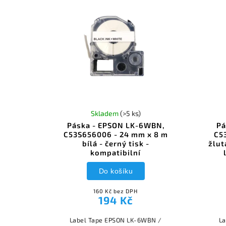
Skladem
(>5 ks)
Páska - EPSON LK-6WBN,
Pá
C53S656006 - 24 mm x 8 m
C5
bílá - černý tisk -
žlut
kompatibilní
Do košíku
160 Kč bez DPH
194 Kč
Label Tape EPSON LK-6WBN /
La