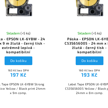
Skladem
(>5 ks)
Skladem
(>5 ks)
a - EPSON LK-6YBW - 24
Páska - EPSON LK-6YB
 9 m žlutá - černý tisk -
C53S656005 - 24 mm x
extrémně lepivá -
žlutá - černý tisk -
kompatibilní
kompatibilní
Do košíku
Do košíku
163 Kč bez DPH
160 Kč bez DPH
197 Kč
193 Kč
l Tape EPSON LK-6YBW Strong
Label Tape EPSON LK-6YBP
ive Yellow / Black print 24mm
C53S656005 Yellow / Black p
x 9m comp.
24mm x 8m comp.