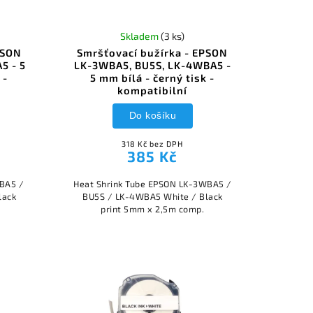
Skladem
(3 ks)
PSON
Smršťovací bužírka - EPSON
5 - 5
LK-3WBA5, BU5S, LK-4WBA5 -
 -
5 mm bílá - černý tisk -
kompatibilní
Do košíku
318 Kč bez DPH
385 Kč
YBA5 /
Heat Shrink Tube EPSON LK-3WBA5 /
lack
BU5S / LK-4WBA5 White / Black
print 5mm x 2,5m comp.