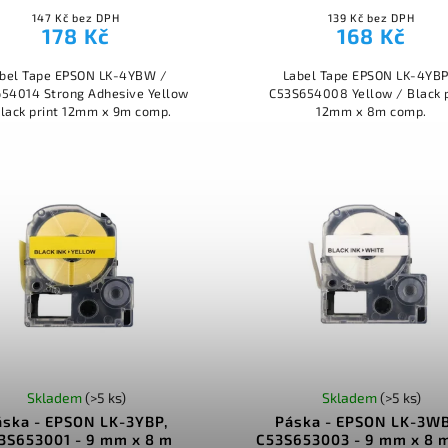
147 Kč bez DPH
139 Kč bez DPH
178 Kč
168 Kč
bel Tape EPSON LK-4YBW /
Label Tape EPSON LK-4YBP
54014 Strong Adhesive Yellow
C53S654008 Yellow / Black p
Black print 12mm x 9m comp.
12mm x 8m comp.
Skladem
(>5 ks)
Skladem
(>5 ks)
áska - EPSON LK-3YBP,
Páska - EPSON LK-3W
3S653001 - 9 mm x 8 m
C53S653003 - 9 mm x 8 m