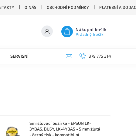
NTAKTY
O NÁS
OBCHODNÍ PODMÍNKY
PLATEBNÍ A DODA
Nákupní košík
Prázdný košík
SERVISNÍ VYSAVAČE
379 775 314
Smršťovací bužírka - EPSON LK-
3YBA5, BU5Y, LK-4YBA5 - 5 mm žlutá
- černý tisk - kompatibilní