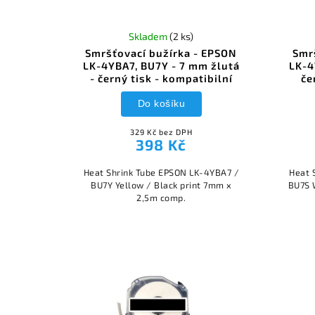
Skladem
(2 ks)
Smršťovací bužírka - EPSON
Smr
LK-4YBA7, BU7Y - 7 mm žlutá
LK-4
- černý tisk - kompatibilní
če
Do košíku
329 Kč bez DPH
398 Kč
Heat Shrink Tube EPSON LK-4YBA7 /
Heat 
BU7Y Yellow / Black print 7mm x
BU7S 
2,5m comp.