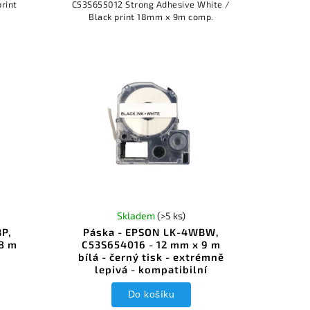
rint
C53S655012 Strong Adhesive White /
Black print 18mm x 9m comp.
Skladem
(>5 ks)
P,
Páska - EPSON LK-4WBW,
8 m
C53S654016 - 12 mm x 9 m
bílá - černý tisk - extrémně
lepivá - kompatibilní
Do košíku