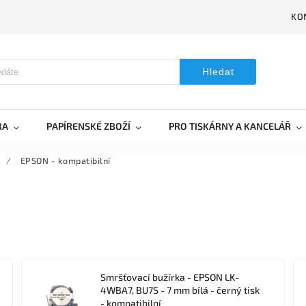
KO
Hledat
RA
PAPÍRENSKÉ ZBOŽÍ
PRO TISKÁRNY A KANCELÁŘ
/
EPSON - kompatibilní
Smršťovací bužírka - EPSON LK-
4WBA7, BU7S - 7 mm bílá - černý tisk
- kompatibilní