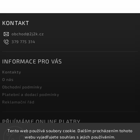
KONTAKT
obchod
@
2j2k.cz
379 775 314
INFORMACE PRO VÁS
Kontakty
O nás
Obchodní podmínky
Platební a dodací podmínky
Reklamační řád
PŘIJÍMÁME ONLINE PLATBY
Tento web používá soubory cookie. Dalším procházením tohoto
webu vyjadřujete souhlas s jejich používáním.