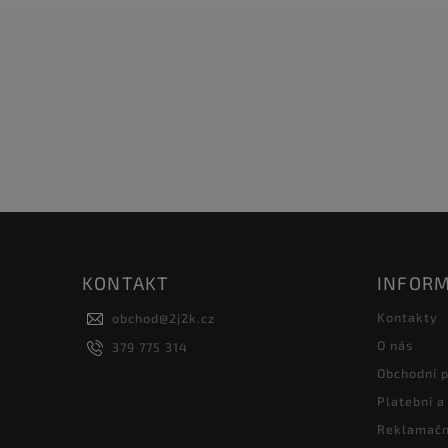
KONTAKT
INFORM
Kontakty
obchod
@
2j2k.cz
O nás
379 775 314
Obchodní 
Platební a
Reklamačn