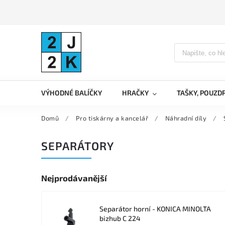
VÝHODNÉ BALÍČKY
HRAČKY
TAŠKY, POUZD
Domů
/
Pro tiskárny a kancelář
/
Náhradní díly
/
SEPARÁTORY
Nejprodávanější
Separátor horní - KONICA MINOLTA
bizhub C 224