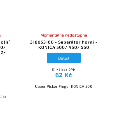
é
Momentálně nedostupné
dolní
318053160 - Separátor horní -
50/
KONICA 500/ 450/ 550
82/
Detail
51 Kč bez DPH
62 Kč
Upper Picker Finger KONICA 500
 500