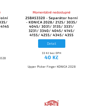
é
Momentálně nedostupné
dolní
25BA53320 - Separátor horní
035/
- KONICA 2028/ 2125/ 3035/
 4145
4045/ 3031/ 3135/ 3331/
3231/ 3340/ 4045/ 4145/
4155/ 4255/ 4345/ 4355
Detail
33 Kč bez DPH
40 Kč
2028
Upper Picker Finger KONICA 2028