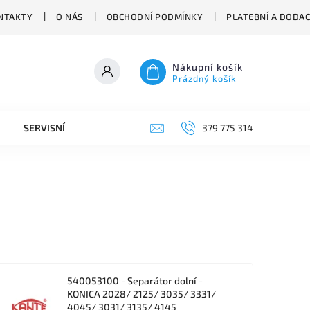
NTAKTY
O NÁS
OBCHODNÍ PODMÍNKY
PLATEBNÍ A DODA
Nákupní košík
Prázdný košík
SERVISNÍ VYSAVAČE
379 775 314
540053100 - Separátor dolní -
KONICA 2028/ 2125/ 3035/ 3331/
4045/ 3031/ 3135/ 4145