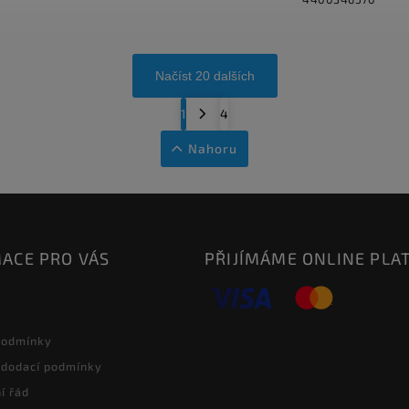
Načíst 20 dalších
1
4
Nahoru
ACE PRO VÁS
PŘIJÍMÁME ONLINE PLA
podmínky
 dodací podmínky
í řád