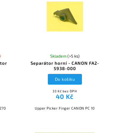
é
Skladem
(>5 ks)
tor
Separátor horní - CANON FA2-
5938-000
Do košíku
33 Kč bez DPH
40 Kč
 270
Upper Picker Finger CANON PC 10