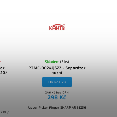
é
Skladem
(3 ks)
tor
PTME-0024QSZZ - Separátor
210/
horní
Do košíku
246 Kč bez DPH
298 Kč
Upper Picker Finger SHARP AR M256
1210 /