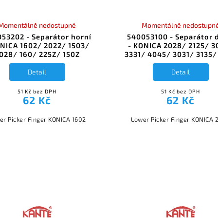
Momentálně nedostupné
Momentálně nedostupn
53202 - Separátor horní
540053100 - Separátor 
ONICA 1602/ 2022/ 1503/
- KONICA 2028/ 2125/ 3
028/ 160/ 225Z/ 150Z
3331/ 4045/ 3031/ 3135/
Detail
Detail
51 Kč bez DPH
51 Kč bez DPH
62 Kč
62 Kč
er Picker Finger KONICA 1602
Lower Picker Finger KONICA 