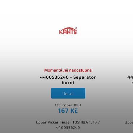
Momentálně nedostupné
4400536240 - Separátor
44
horní
Detail
138 Kč bez DPH
167 Kč
Upper Picker Finger TOSHIBA 1310 /
Uppe
4400536240