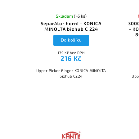
Skladem
(>5 ks)
Separátor horní - KONICA
3000
MINOLTA bizhub C 224
- K
8
Do košíku
179 Kč bez DPH
216 Kč
Upper Picker Finger KONICA MINOLTA
bizhub C224
Upp