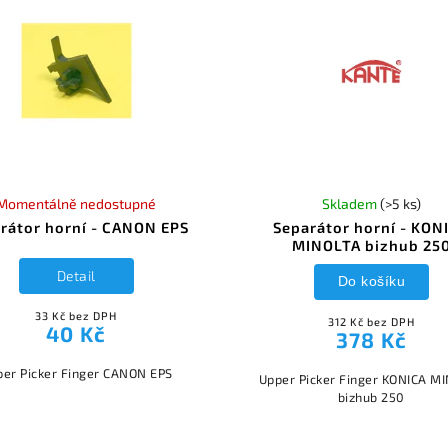
Momentálně nedostupné
Skladem
(>5 ks)
rátor horní - CANON EPS
Separátor horní - KON
MINOLTA bizhub 25
Detail
Do košíku
33 Kč bez DPH
312 Kč bez DPH
40 Kč
378 Kč
per Picker Finger CANON EPS
Upper Picker Finger KONICA M
bizhub 250