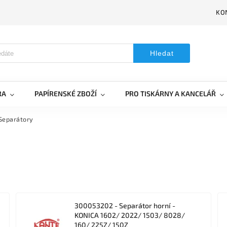
KO
Hledat
RA
PAPÍRENSKÉ ZBOŽÍ
PRO TISKÁRNY A KANCELÁŘ
Separátory
300053202 - Separátor horní -
KONICA 1602/ 2022/ 1503/ 8028/
160/ 225Z/ 150Z