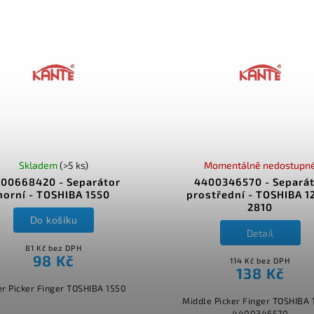
Skladem
(>5 ks)
Momentálně nedostupn
00668420 - Separátor
4400346570 - Separá
horní - TOSHIBA 1550
prostřední - TOSHIBA 1
2810
Do košíku
Detail
81 Kč bez DPH
98 Kč
114 Kč bez DPH
138 Kč
r Picker Finger TOSHIBA 1550
Middle Picker Finger TOSHIBA 
4400346570