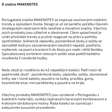
O značce MAKENOTES
Portugalská značka MAKENOTES se inspiruje současnými módními
trendy a způsobem života. Design je už od samého počátku hlavním
strategickým nástrojem této neotřelé a inovativní značky. Všechny
jejich produkty jsou užitečné a všestranné. Cílem společnosti je
umět předvídat trendy a pružně reagovat na přání a potřeby
spotřebitele. Jedinečné zápisníky, poznámkové bloky a sešity se
obzvláště hodí pro zaznamenávání vlastních nápadů, postřehů,
myšlenek, na psaní a kreslení či do školy pro malé i větší školáky.
Specializovaný sortiment notových sešitů zase potěší každého
muzikanta či studenta hudby.
Naše zboží je rozděleno do 42 nápaditých kolekcí. Patří mezi ně
papírenské zboží - poznámkové bloky, zápisníky, sešity, záznamové
knihy, ale i různé batohy, pouzdra na tužky, pravítka, gumy,
kosmetické etue, mini peněženky a pouzdra na brýle.
Všechny produkty MAKENOTES jsou vyrobené v Portugalsku z
kvalitních materiálů, vynikají zajímavými barevnými kombinacemi a
krásnými obrázkovými motivy. Řada kolekcí se vyznačuje i
exkluzivním luxusním provedením.