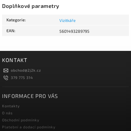
Doplňkové parametry
Kategorie
:
Vizitkáře
EAN
:
5601493289795
KONTAKT
obchod
@
2j2k.cz
379 775 314
INFORMACE PRO VÁS
Kontakty
O nás
Obchodní podmínky
Platební a dodací podmínky