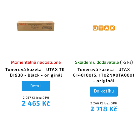
Momentálně nedostupné
Skladem u dodavatele
(>5 ks)
Tonerová kazeta - UTAX TK-
Tonerová kazeta - UTAX
B1930 - black - originál
614010015, 1T02NX0TA0001
- originál
Detail
Do košíku
2 037 Kč bez DPH
2 465 Kč
2 246 Kč bez DPH
2 718 Kč