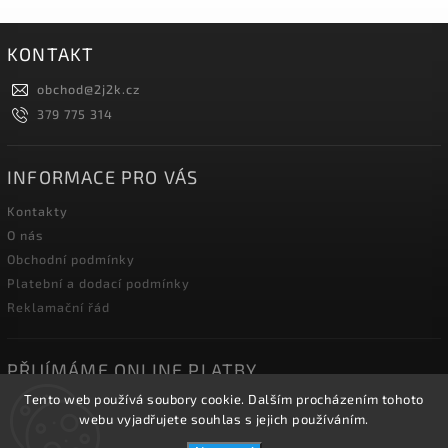
KONTAKT
obchod
@
2j2k.cz
379 775 314
INFORMACE PRO VÁS
Kontakty
O nás
Obchodní podmínky
Platební a dodací podmínky
Reklamační řád
PŘIJÍMÁME ONLINE PLATBY
Tento web používá soubory cookie. Dalším procházením tohoto
webu vyjadřujete souhlas s jejich používáním.