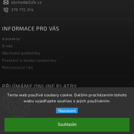
obchod
@
2j2k.cz
379 775 314
INFORMACE PRO VÁS
Kontakty
O nás
Obchodní podmínky
Platební a dodací podmínky
Reklamační řád
PŘIJÍMÁME ONLINE PLATBY
Tento web používá soubory cookie. Dalším procházením tohoto
webu vyjadřujete souhlas s jejich používáním.
Nastavení
Copyright 2026
2J2K.CZ
. Všechna práva vyhrazena.
Souhlasím
Vytvořil
Shoptet
| Design
Shoptak.cz.