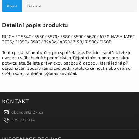
Popis
Diskuze
Detailní popis produktu
RICOH FT 5540/ 5550/ 5570/ 5580/ 5590/ 6620/ 6750, NASHUATEC
3035/ 3135D/ 3943/ 3943d/ 4050/ 7150/ 7150C/ 7150D
Tento produkt není určen pro spotřebitele. Definice spotřebitele je
uvedena v Obchodních podmínkách. Objednáním tohoto produktu
potvrzujete, že jste právnickou osobou či osobou, která jedná při
objednávání zboží v rámci své podnikatelské činnosti nebo v rámci
svého samostatného výkonu povolání.
KONTAKT
obchod
@
2j2k.cz
379 775 314