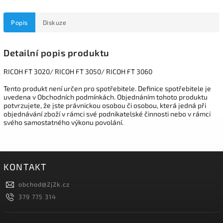
Popis
Diskuze
Detailní popis produktu
RICOH FT 3020/ RICOH FT 3050/ RICOH FT 3060
Tento produkt není určen pro spotřebitele. Definice spotřebitele je
uvedena v Obchodních podmínkách. Objednáním tohoto produktu
potvrzujete, že jste právnickou osobou či osobou, která jedná při
objednávání zboží v rámci své podnikatelské činnosti nebo v rámci
svého samostatného výkonu povolání.
KONTAKT
obchod
@
2j2k.cz
379 775 314