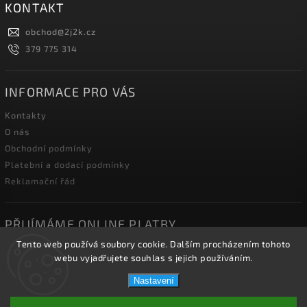
KONTAKT
obchod
@
2j2k.cz
379 775 314
INFORMACE PRO VÁS
Kontakty
O nás
Obchodní podmínky
Platební a dodací podmínky
Reklamační řád
PŘIJÍMÁME ONLINE PLATBY
Tento web používá soubory cookie. Dalším procházením tohoto
webu vyjadřujete souhlas s jejich používáním.
Nastavení
Copyright 2026
2J2K.CZ
. Všechna práva vyhrazena.