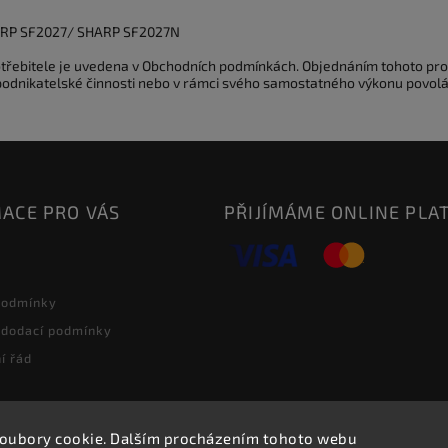
RP SF2027/ SHARP SF2027N
potřebitele je uvedena v Obchodních podmínkách. Objednáním tohoto pro
 podnikatelské činnosti nebo v rámci svého samostatného výkonu povolá
ACE PRO VÁS
PŘIJÍMÁME ONLINE PLA
podmínky
 dodací podmínky
í řád
oubory cookie. Dalším procházením tohoto webu