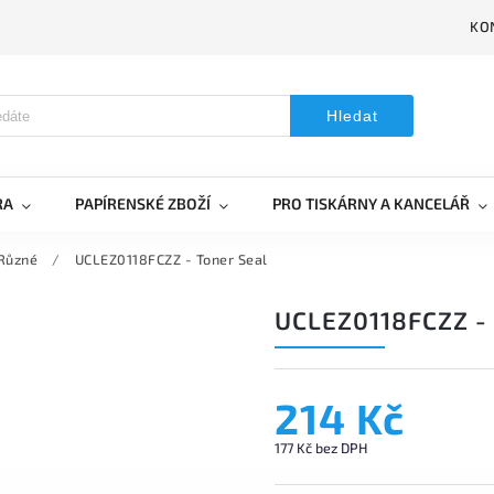
KO
Hledat
RA
PAPÍRENSKÉ ZBOŽÍ
PRO TISKÁRNY A KANCELÁŘ
Různé
/
UCLEZ0118FCZZ - Toner Seal
UCLEZ0118FCZZ -
214 Kč
177 Kč bez DPH