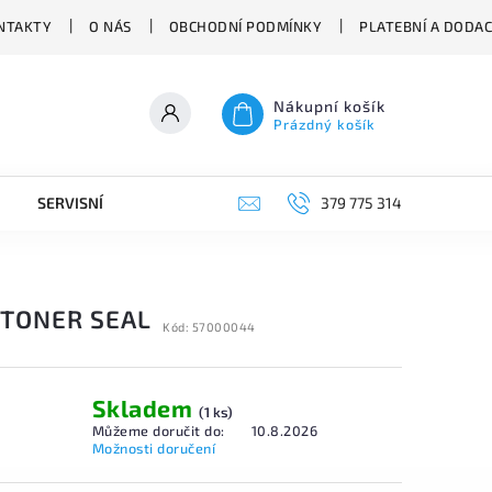
NTAKTY
O NÁS
OBCHODNÍ PODMÍNKY
PLATEBNÍ A DODA
Nákupní košík
Prázdný košík
SERVISNÍ VYSAVAČE
379 775 314
 TONER SEAL
Kód:
57000044
Skladem
(1 ks)
Můžeme doručit do:
10.8.2026
Možnosti doručení