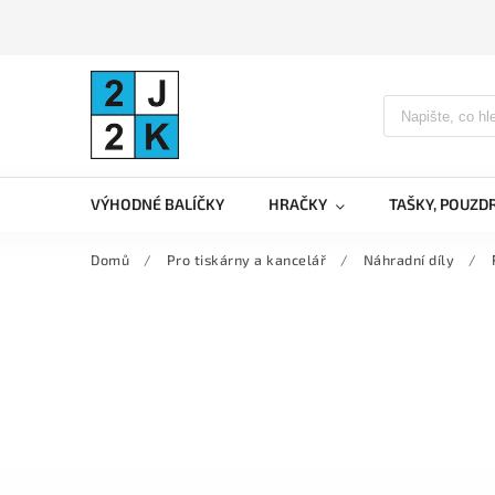
VÝHODNÉ BALÍČKY
HRAČKY
TAŠKY, POUZD
Domů
/
Pro tiskárny a kancelář
/
Náhradní díly
/