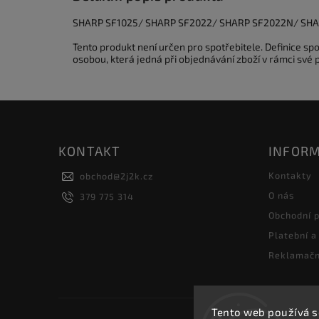
SHARP SF1025/ SHARP SF2022/ SHARP SF2022N/ SHA
Tento produkt není určen pro spotřebitele. Definice s
osobou, která jedná při objednávání zboží v rámci své
KONTAKT
INFORM
Kontakty
obchod
@
2j2k.cz
O nás
379 775 314
Obchodní 
Platební a
Reklamačn
Tento web používá s