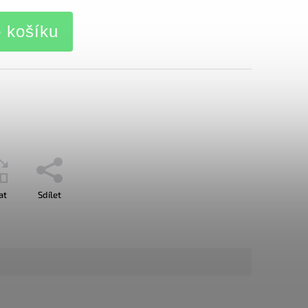
o košíku
at
Sdílet