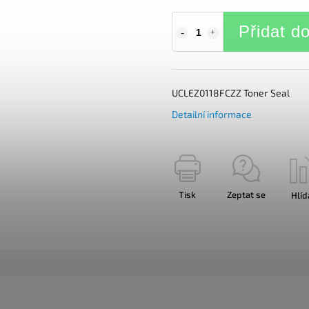
Přidat d
UCLEZ0118FCZZ Toner Seal
Detailní informace
Tisk
Zeptat se
Hlíd