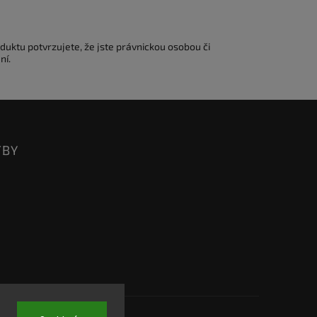
duktu potvrzujete, že jste právnickou osobou či
ní.
TBY