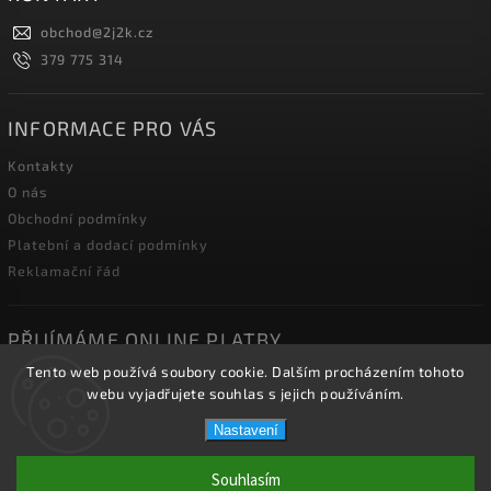
obchod
@
2j2k.cz
379 775 314
INFORMACE PRO VÁS
Kontakty
O nás
Obchodní podmínky
Platební a dodací podmínky
Reklamační řád
PŘIJÍMÁME ONLINE PLATBY
Tento web používá soubory cookie. Dalším procházením tohoto
webu vyjadřujete souhlas s jejich používáním.
Nastavení
Copyright 2026
2J2K.CZ
. Všechna práva vyhrazena.
Souhlasím