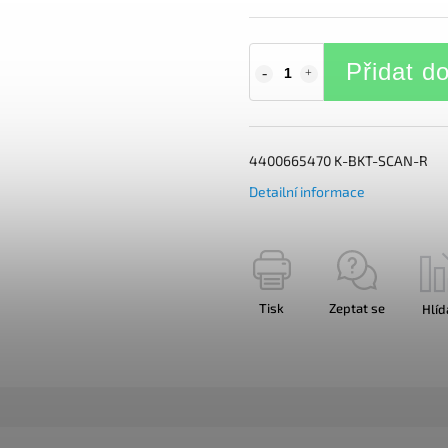
Přidat d
4400665470 K-BKT-SCAN-R
Detailní informace
Tisk
Zeptat se
Hlíd