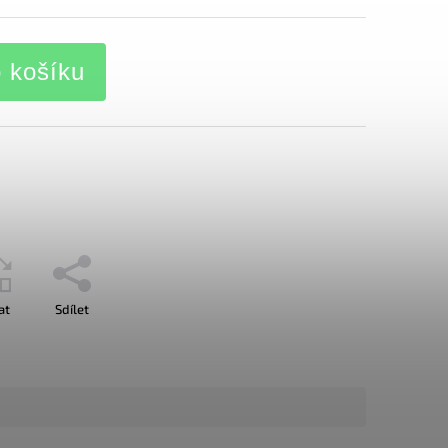
o košíku
at
Sdílet