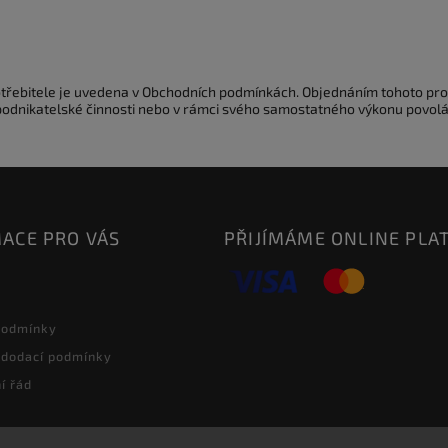
potřebitele je uvedena v Obchodních podmínkách. Objednáním tohoto pro
 podnikatelské činnosti nebo v rámci svého samostatného výkonu povolá
ACE PRO VÁS
PŘIJÍMÁME ONLINE PLA
podmínky
 dodací podmínky
í řád