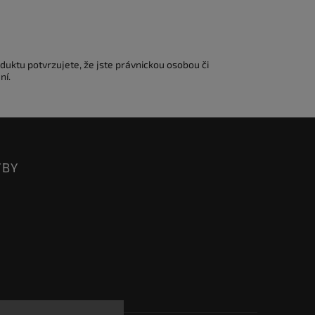
duktu potvrzujete, že jste právnickou osobou či
ní.
TBY