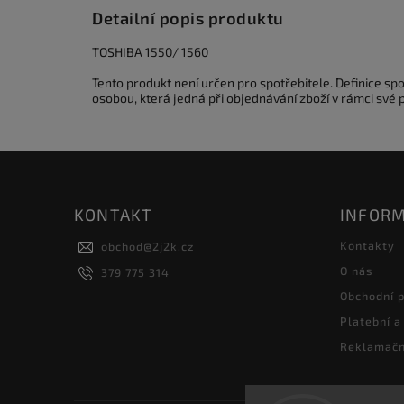
Detailní popis produktu
TOSHIBA 1550/ 1560
Tento produkt není určen pro spotřebitele. Definice s
osobou, která jedná při objednávání zboží v rámci své
KONTAKT
INFORM
Kontakty
obchod
@
2j2k.cz
O nás
379 775 314
Obchodní 
Platební a
Reklamačn