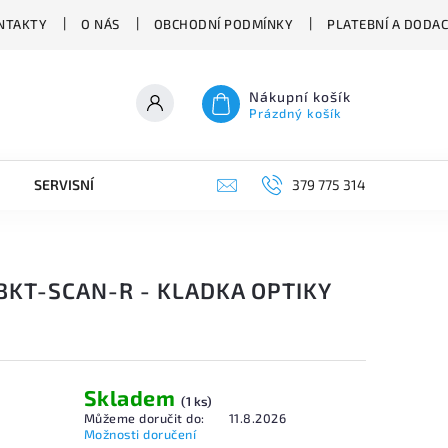
NTAKTY
O NÁS
OBCHODNÍ PODMÍNKY
PLATEBNÍ A DODA
Nákupní košík
Prázdný košík
SERVISNÍ VYSAVAČE
379 775 314
BKT-SCAN-R - KLADKA OPTIKY
Skladem
(1 ks)
Můžeme doručit do:
11.8.2026
Možnosti doručení