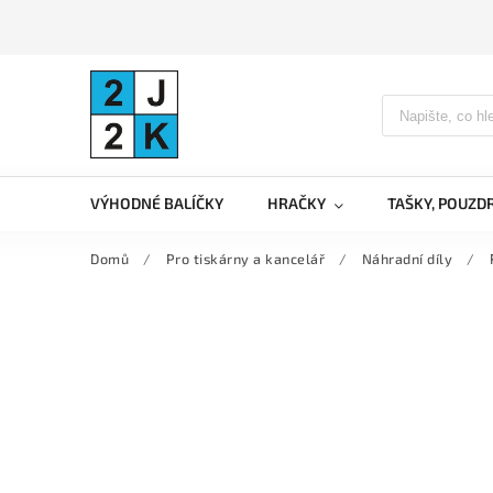
VÝHODNÉ BALÍČKY
HRAČKY
TAŠKY, POUZD
Domů
/
Pro tiskárny a kancelář
/
Náhradní díly
/