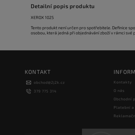
Detailní popis produktu
XEROX 1025
Tento produkt není určen pro spotřebitele. Definice s
osobou, která jedná při objednávání zboží v rámci své
KONTAKT
INFORM
Kontakty
obchod
@
2j2k.cz
O nás
379 775 314
Obchodní 
Platební a
Reklamačn