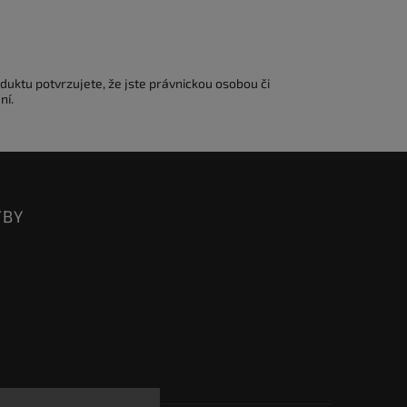
duktu potvrzujete, že jste právnickou osobou či
ní.
TBY