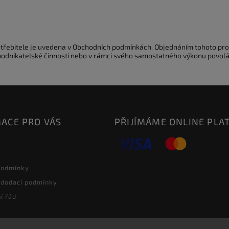
potřebitele je uvedena v Obchodních podmínkách. Objednáním tohoto pro
 podnikatelské činnosti nebo v rámci svého samostatného výkonu povolá
ACE PRO VÁS
PŘIJÍMÁME ONLINE PLA
podmínky
 dodací podmínky
í řád