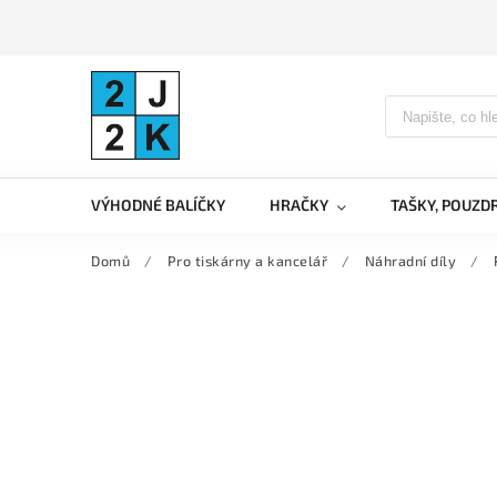
VÝHODNÉ BALÍČKY
HRAČKY
TAŠKY, POUZD
Domů
/
Pro tiskárny a kancelář
/
Náhradní díly
/