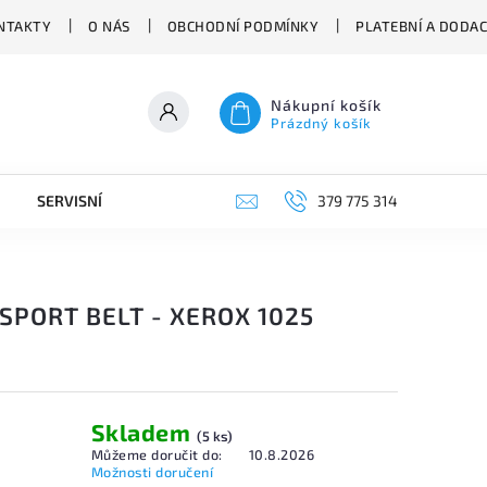
NTAKTY
O NÁS
OBCHODNÍ PODMÍNKY
PLATEBNÍ A DODA
Nákupní košík
Prázdný košík
SERVISNÍ VYSAVAČE
379 775 314
SPORT BELT - XEROX 1025
Skladem
(5 ks)
Můžeme doručit do:
10.8.2026
Možnosti doručení