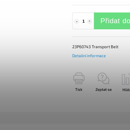
Přidat d
23P60743 Transport Belt
Detailní informace
Tisk
Zeptat se
Hlíd