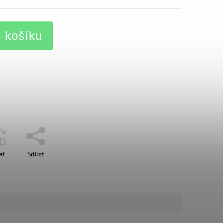
o košíku
at
Sdílet