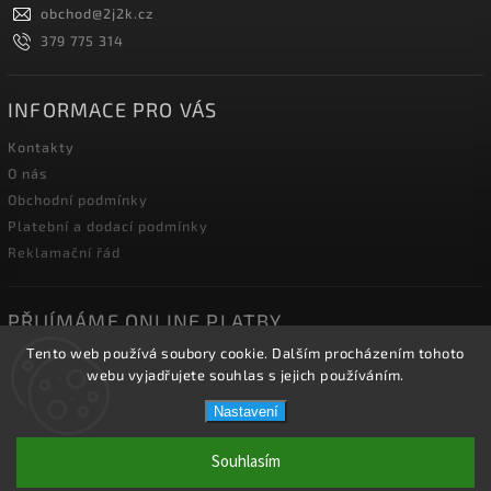
obchod
@
2j2k.cz
379 775 314
INFORMACE PRO VÁS
Kontakty
O nás
Obchodní podmínky
Platební a dodací podmínky
Reklamační řád
PŘIJÍMÁME ONLINE PLATBY
Tento web používá soubory cookie. Dalším procházením tohoto
webu vyjadřujete souhlas s jejich používáním.
Nastavení
Copyright 2026
2J2K.CZ
. Všechna práva vyhrazena.
Souhlasím
Vytvořil
Shoptet
| Design
Shoptak.cz.