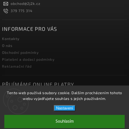
obchod
@
2j2k.cz
379 775 314
INFORMACE PRO VÁS
Kontakty
O nás
Obchodní podmínky
Platební a dodací podmínky
Reklamační řád
PŘIJÍMÁME ONLINE PLATBY
Tento web používá soubory cookie. Dalším procházením tohoto
webu vyjadřujete souhlas s jejich používáním.
Nastavení
Copyright 2026
2J2K.CZ
. Všechna práva vyhrazena.
Souhlasím
Vytvořil
Shoptet
| Design
Shoptak.cz.