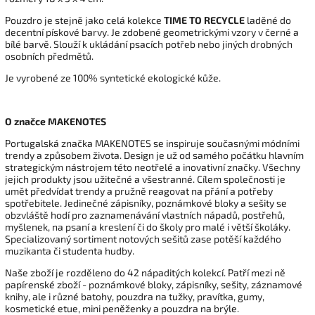
Pouzdro je stejně jako celá kolekce
TIME TO RECYCLE
laděné do
decentní pískové barvy. Je zdobené geometrickými vzory v černé a
bílé barvě. Slouží k ukládání psacích potřeb nebo jiných drobných
osobních předmětů.
Je vyrobené ze 100% syntetické ekologické kůže.
O značce MAKENOTES
Portugalská značka MAKENOTES se inspiruje současnými módními
trendy a způsobem života. Design je už od samého počátku hlavním
strategickým nástrojem této neotřelé a inovativní značky. Všechny
jejich produkty jsou užitečné a všestranné. Cílem společnosti je
umět předvídat trendy a pružně reagovat na přání a potřeby
spotřebitele. Jedinečné zápisníky, poznámkové bloky a sešity se
obzvláště hodí pro zaznamenávání vlastních nápadů, postřehů,
myšlenek, na psaní a kreslení či do školy pro malé i větší školáky.
Specializovaný sortiment notových sešitů zase potěší každého
muzikanta či studenta hudby.
Naše zboží je rozděleno do 42 nápaditých kolekcí. Patří mezi ně
papírenské zboží - poznámkové bloky, zápisníky, sešity, záznamové
knihy, ale i různé batohy, pouzdra na tužky, pravítka, gumy,
kosmetické etue, mini peněženky a pouzdra na brýle.