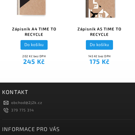
Zápisník A4 TIME TO
Zápisník A5 TIME TO
RECYCLE
RECYCLE
Do košíku
Do košíku
202 Kč bez DPH
145 Kč bez DPH
245 Kč
175 Kč
KONTAKT
obchod
@
2j2k.cz
379 775 314
INFORMACE PRO VÁS