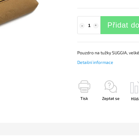
Přidat d
Pouzdro na tužky SUGGIA, velké,
Detailní informace
Tisk
Zeptat se
Hlíd