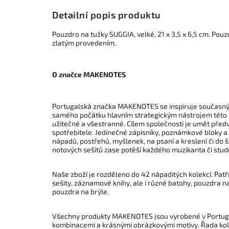
Detailní popis produktu
Pouzdro na tužky SUGGIA, velké, 21 x 3,5 x 6,5 cm. Pou
zlatým provedením.
O značce MAKENOTES
Portugalská značka MAKENOTES se inspiruje současným
samého počátku hlavním strategickým nástrojem této ne
užitečné a všestranné. Cílem společnosti je umět před
spotřebitele. Jedinečné zápisníky, poznámkové bloky a
nápadů, postřehů, myšlenek, na psaní a kreslení či do š
notových sešitů zase potěší každého muzikanta či stu
Naše zboží je rozděleno do 42 nápaditých kolekcí. Patř
sešity, záznamové knihy, ale i různé batohy, pouzdra n
pouzdra na brýle.
Všechny produkty MAKENOTES jsou vyrobené v Portugals
kombinacemi a krásnými obrázkovými motivy. Řada kole