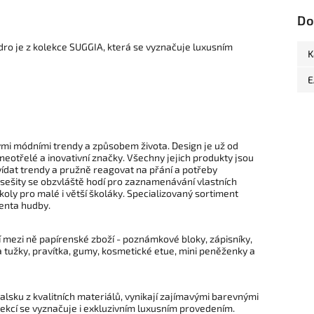
Do
zdro je z kolekce SUGGIA, která se vyznačuje luxusním
K
E
i módními trendy a způsobem života. Design je už od
otřelé a inovativní značky. Všechny jejich produkty jsou
vídat trendy a pružně reagovat na přání a potřeby
 sešity se obzvláště hodí pro zaznamenávání vlastních
koly pro malé i větší školáky. Specializovaný sortiment
denta hudby.
í mezi ně papírenské zboží - poznámkové bloky, zápisníky,
a tužky, pravítka, gumy, kosmetické etue, mini peněženky a
ku z kvalitních materiálů, vynikají zajímavými barevnými
kcí se vyznačuje i exkluzivním luxusním provedením.