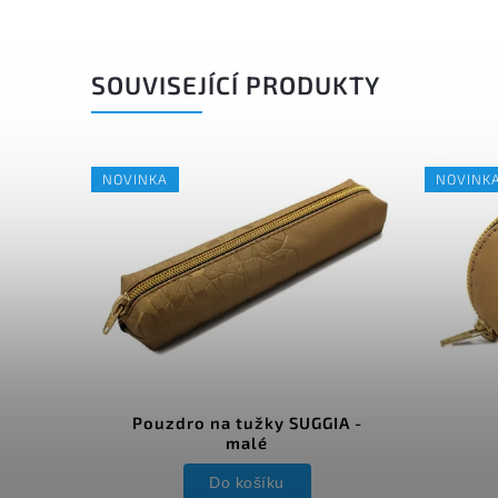
SOUVISEJÍCÍ PRODUKTY
NOVINKA
NOVINK
Pouzdro na tužky SUGGIA -
malé
Do košíku