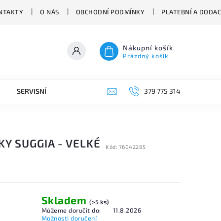
NTAKTY
O NÁS
OBCHODNÍ PODMÍNKY
PLATEBNÍ A DODA
Nákupní košík
Prázdný košík
SERVISNÍ VYSAVAČE
379 775 314
Y SUGGIA - VELKÉ
Kód:
76042285
Skladem
(>5 ks)
Můžeme doručit do:
11.8.2026
Možnosti doručení