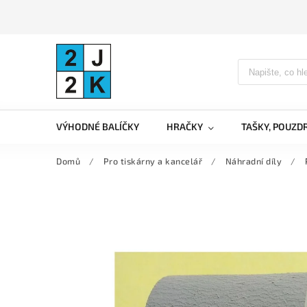
VÝHODNÉ BALÍČKY
HRAČKY
TAŠKY, POUZD
Domů
/
Pro tiskárny a kancelář
/
Náhradní díly
/