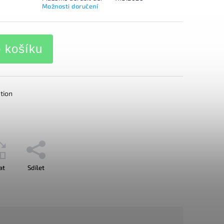
Možnosti doručení
o košíku
tion
at
Sdílet