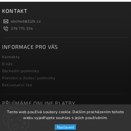
KONTAKT
obchod
@
2j2k.cz
379 775 314
INFORMACE PRO VÁS
Kontakty
O nás
Obchodní podmínky
Platební a dodací podmínky
Reklamační řád
PŘIJÍMÁME ONLINE PLATBY
Tento web používá soubory cookie. Dalším procházením tohoto
webu vyjadřujete souhlas s jejich používáním.
Nastavení