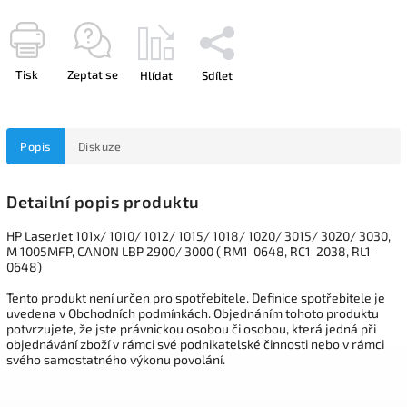
Tisk
Zeptat se
Hlídat
Sdílet
Popis
Diskuze
Detailní popis produktu
HP LaserJet 101x/ 1010/ 1012/ 1015/ 1018/ 1020/ 3015/ 3020/ 3030,
M 1005MFP, CANON LBP 2900/ 3000 ( RM1-0648, RC1-2038, RL1-
0648)
Tento produkt není určen pro spotřebitele. Definice spotřebitele je
uvedena v Obchodních podmínkách. Objednáním tohoto produktu
potvrzujete, že jste právnickou osobou či osobou, která jedná při
objednávání zboží v rámci své podnikatelské činnosti nebo v rámci
svého samostatného výkonu povolání.