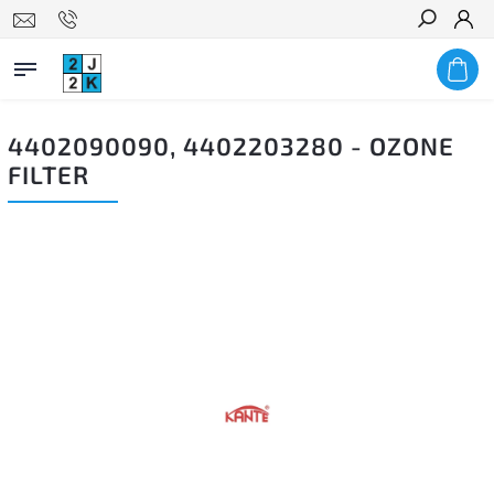
Hledat
4402090090, 4402203280 - OZONE
FILTER