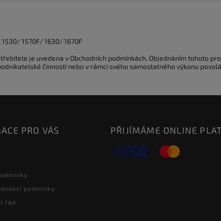
/ 1530/ 1570F/ 1630/ 1670F
potřebitele je uvedena v Obchodních podmínkách. Objednáním tohoto pro
 podnikatelské činnosti nebo v rámci svého samostatného výkonu povolá
ACE PRO VÁS
PŘIJÍMÁME ONLINE PLA
podmínky
 dodací podmínky
í řád