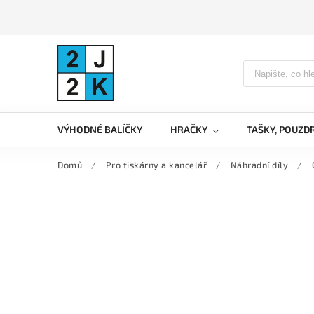
VÝHODNÉ BALÍČKY
HRAČKY
TAŠKY, POUZD
Domů
/
Pro tiskárny a kancelář
/
Náhradní díly
/