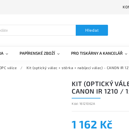
KO
Hledat
RA
PAPÍRENSKÉ ZBOŽÍ
PRO TISKÁRNY A KANCELÁŘ
OPC válce
/
Kit (optický válec + stěrka + nabíjecí válec) - CANON IR 12
KIT (OPTICKÝ VÁL
CANON IR 1210 / 
Kód:
16121062A
1 162 Kč