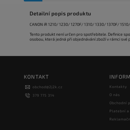
Detailní popis produktu
CANON iR 1210/ 1230/ 1270F/ 1310/ 1330/ 1370F/ 1510
Tento produkt není určen pro spotřebitele. Definice s
osobou, která jedná při objednávání zboží v rámci své
KONTAKT
INFORM
Kontakty
obchod
@
2j2k.cz
O nás
379 775 314
Obchodní 
Platební a
Reklamačn