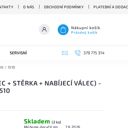
NTAKTY
O NÁS
OBCHODNÍ PODMÍNKY
PLATEBNÍ A DODA
Nákupní košík
Prázdný košík
SERVISNÍ VYSAVAČE
379 775 314
10 / 1510
EC + STĚRKA + NABÍJECÍ VÁLEC) -
1510
Skladem
(2 ks)
Můžeme doručit do:
7.8.2026