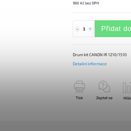
960 Kč bez DPH
Přidat d
Drum kit CANON IR 1210/1510
Detailní informace
Tisk
Zeptat se
Hlíd