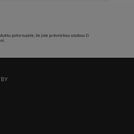
duktu potvrzujete, že jste právnickou osobou či
ní.
TBY