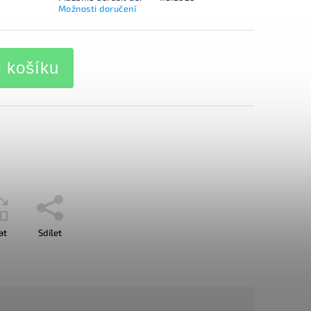
Možnosti doručení
o košíku
at
Sdílet