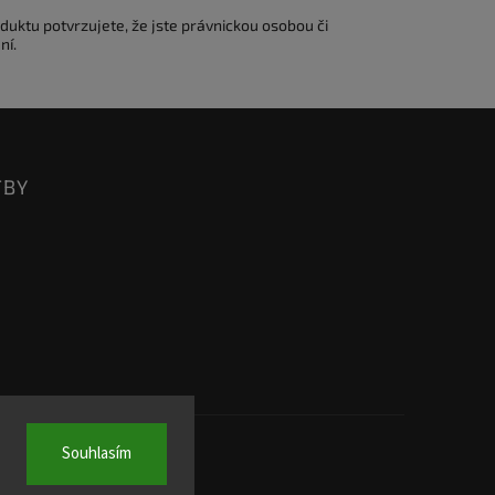
duktu potvrzujete, že jste právnickou osobou či
ní.
TBY
Souhlasím