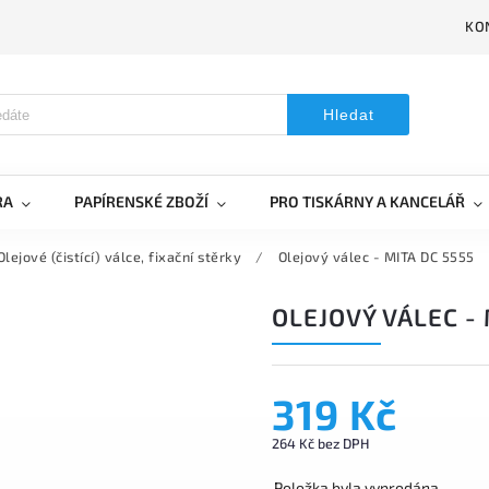
KO
Hledat
RA
PAPÍRENSKÉ ZBOŽÍ
PRO TISKÁRNY A KANCELÁŘ
Olejové (čistící) válce, fixační stěrky
/
Olejový válec - MITA DC 5555
OLEJOVÝ VÁLEC - 
319 Kč
264 Kč bez DPH
Položka byla vyprodána…