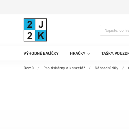
VÝHODNÉ BALÍČKY
HRAČKY
TAŠKY, POUZD
Domů
/
Pro tiskárny a kancelář
/
Náhradní díly
/