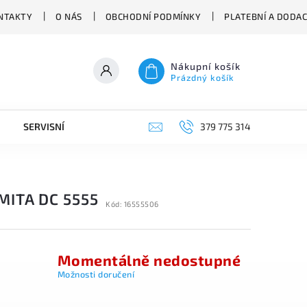
NTAKTY
O NÁS
OBCHODNÍ PODMÍNKY
PLATEBNÍ A DODA
Nákupní košík
Prázdný košík
SERVISNÍ VYSAVAČE
379 775 314
MITA DC 5555
Kód:
16555506
Momentálně nedostupné
Možnosti doručení