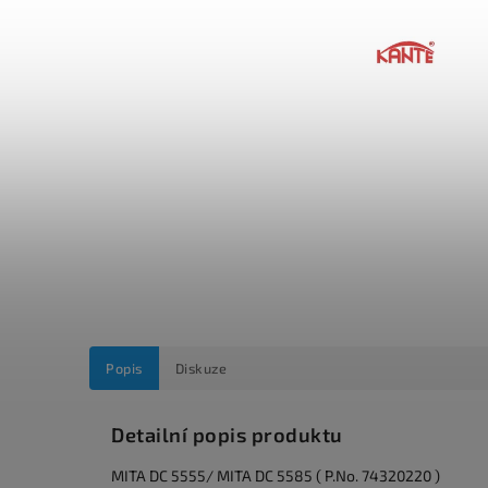
Popis
Diskuze
Detailní popis produktu
MITA DC 5555/ MITA DC 5585 ( P.No. 74320220 )