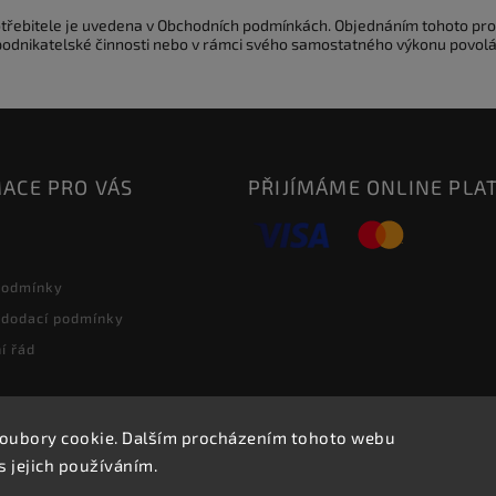
potřebitele je uvedena v Obchodních podmínkách. Objednáním tohoto pro
 podnikatelské činnosti nebo v rámci svého samostatného výkonu povolá
ACE PRO VÁS
PŘIJÍMÁME ONLINE PLA
podmínky
 dodací podmínky
í řád
oubory cookie. Dalším procházením tohoto webu
Copyright 2026
2J2K.CZ
. Všechna práva vyhrazena.
s jejich používáním.
Vytvořil
Shoptet
| Design
Shoptak.cz.