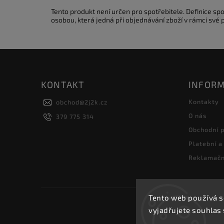
Tento produkt není určen pro spotřebitele. Definice s
osobou, která jedná při objednávání zboží v rámci své
KONTAKT
INFORM
Kontakty
obchod
@
2j2k.cz
O nás
379 775 314
Obchodní 
Platební a
Reklamačn
Tento web používá s
vyjadřujete souhlas 