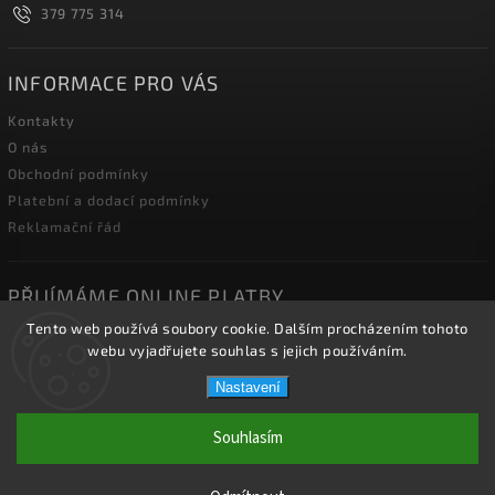
379 775 314
INFORMACE PRO VÁS
Kontakty
O nás
Obchodní podmínky
Platební a dodací podmínky
Reklamační řád
PŘIJÍMÁME ONLINE PLATBY
Tento web používá soubory cookie. Dalším procházením tohoto
webu vyjadřujete souhlas s jejich používáním.
Nastavení
Copyright 2026
2J2K.CZ
. Všechna práva vyhrazena.
Souhlasím
Vytvořil
Shoptet
| Design
Shoptak.cz.