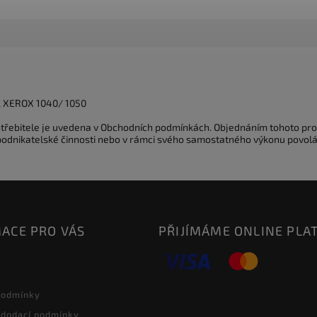
, XEROX 1040/ 1050
potřebitele je uvedena v Obchodních podmínkách. Objednáním tohoto pro
 podnikatelské činnosti nebo v rámci svého samostatného výkonu povolá
ACE PRO VÁS
PŘIJÍMÁME ONLINE PLA
podmínky
 dodací podmínky