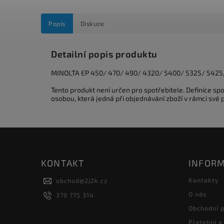
Popis
Diskuze
Detailní popis produktu
MINOLTA EP 450/ 470/ 490/ 4320/ 5400/ 5325/ 5425
Tento produkt není určen pro spotřebitele. Definice s
osobou, která jedná při objednávání zboží v rámci své
KONTAKT
INFORM
Kontakty
obchod
@
2j2k.cz
O nás
379 775 314
Obchodní 
Platební a