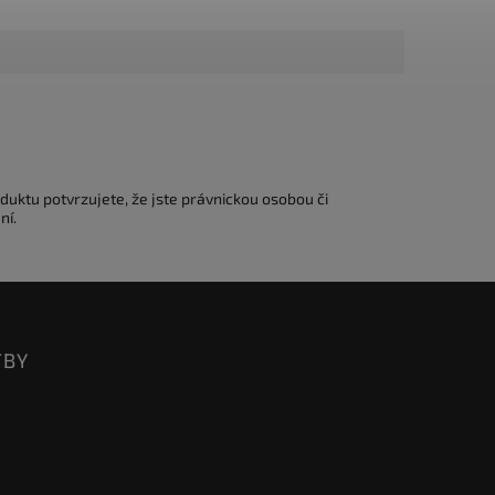
duktu potvrzujete, že jste právnickou osobou či
ní.
TBY