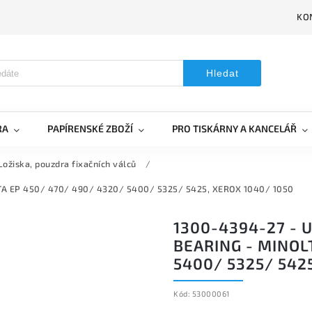
KO
Hledat
RA
PAPÍRENSKÉ ZBOŽÍ
PRO TISKÁRNY A KANCELÁŘ
Ložiska, pouzdra fixačních válců
/
OLTA EP 450/ 470/ 490/ 4320/ 5400/ 5325/ 5425, XEROX 1040/ 1050
1300-4394-27 - 
BEARING - MINOL
5400/ 5325/ 542
Kód:
53000061