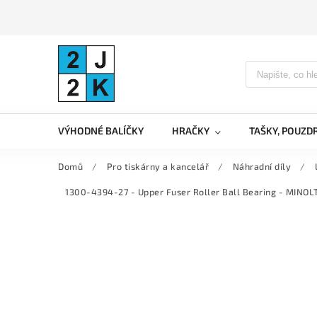
VÝHODNÉ BALÍČKY
HRAČKY
TAŠKY, POUZD
Domů
/
Pro tiskárny a kancelář
/
Náhradní díly
/
1300-4394-27 - Upper Fuser Roller Ball Bearing - MIN