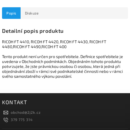
Popis
Diskuze
Detailní popis produktu
RICOH FT 4410, RICOH FT 4420, RICOH FT 4430, RICOH FT
4480,RICOH FT 4490,RICOH FT 400
Tento produkt není určen pro spotřebitele. Definice spotřebitele je
uvedena v Obchodních podmínkách. Objednáním tohoto produktu
potvrzujete, že jste právnickou osobou či osobou, která jedná při
objednávání zboží v rámci své podnikatelské činnosti nebo v rámci
svého samostatného výkonu povolání.
KONTAKT
obchod
@
2j2k.cz
379 775 314