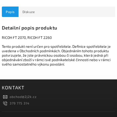
Popis
Diskuze
Detailní popis produktu
RICOH FT 2070, RICOH FT 2260
Tento produkt není určen pro spotřebitele. Definice spotřebitele je
uvedena v Obchodních podmínkách. Objednáním tohoto produktu
potvrzujete, že jste právnickou osobou či osobou, která jedná při
objednávání zboží v rámci své podnikatelské činnosti nebo v rámci
svého samostatného výkonu povolání.
KONTAKT
obchod
@
2j2k.cz
379 775 314