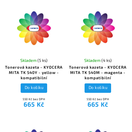
Skladem
(5 ks)
Skladem
(4 ks)
Tonerová kazeta - KYOCERA
Tonerová kazeta - KYOCERA
MITA TK 540Y - yellow -
MITA TK 540M - magenta -
kompatibilní
kompatibilní
Do košíku
Do košíku
550 Kč bez DPH
550 Kč bez DPH
665 Kč
665 Kč