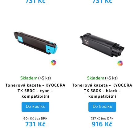
731 Kč
731 Kč
Skladem
(>5 ks)
Skladem
(>5 ks)
Tonerová kazeta - KYOCERA
Tonerová kazeta - KYOCERA
TK 580C - cyan -
TK 580K - black -
kompatibilní
kompatibilní
Do košíku
Do košíku
604 Kč bez DPH
757 Kč bez DPH
731 Kč
916 Kč