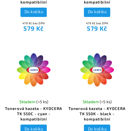
kompatibilní
kompatibilní
Do košíku
Do košíku
479 Kč bez DPH
479 Kč bez DPH
579 Kč
579 Kč
Skladem
(>5 ks)
Skladem
(>5 ks)
Tonerová kazeta - KYOCERA
Tonerová kazeta - KYOCERA
TK 550C - cyan -
TK 550K - black -
kompatibilní
kompatibilní
Do košíku
Do košíku