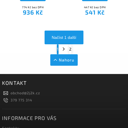
774 Kč bez DPH
447 Kč bez DPH
936 Kč
541 Kč
Načíst 1 další
1
2
Nahoru
KONTAKT
obchod
@
2j2k.cz
379 775 314
INFORMACE PRO VÁS
Kontakty