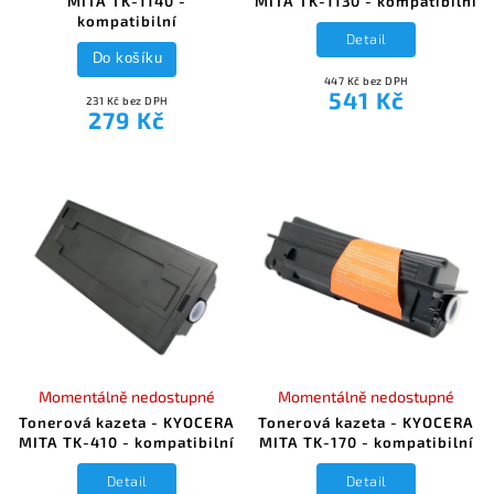
MITA TK-1140 -
MITA TK-1130 - kompatibilní
kompatibilní
Detail
Do košíku
447 Kč bez DPH
541 Kč
231 Kč bez DPH
279 Kč
Momentálně nedostupné
Momentálně nedostupné
Tonerová kazeta - KYOCERA
Tonerová kazeta - KYOCERA
MITA TK-410 - kompatibilní
MITA TK-170 - kompatibilní
Detail
Detail