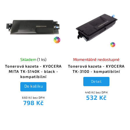
Skladem
(1 ks)
Momentálně nedostupné
Tonerová kazeta - KYOCERA
Tonerová kazeta - KYOCERA
MITA TK-5140K - black -
TK-3100 - kompatibilní
kompatibilní
Detail
Do košíku
440 Kč bez DPH
532 Kč
660 Kč bez DPH
798 Kč