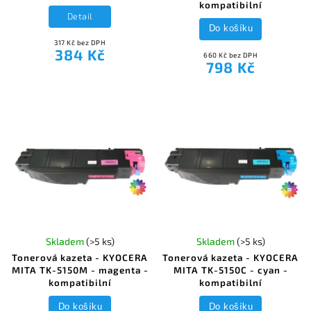
kompatibilní
Detail
Do košíku
317 Kč bez DPH
384 Kč
660 Kč bez DPH
798 Kč
Skladem
(>5 ks)
Skladem
(>5 ks)
Tonerová kazeta - KYOCERA
Tonerová kazeta - KYOCERA
MITA TK-5150M - magenta -
MITA TK-5150C - cyan -
kompatibilní
kompatibilní
Do košíku
Do košíku