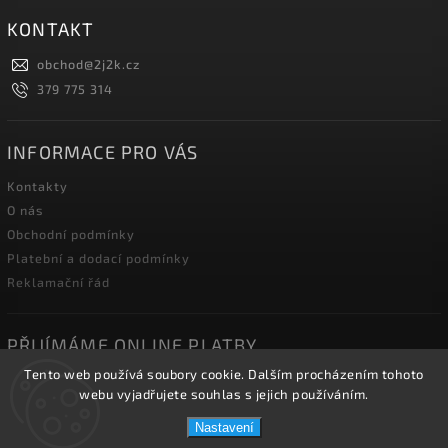
KONTAKT
obchod
@
2j2k.cz
379 775 314
INFORMACE PRO VÁS
Kontakty
O nás
Obchodní podmínky
Platební a dodací podmínky
Reklamační řád
PŘIJÍMÁME ONLINE PLATBY
Tento web používá soubory cookie. Dalším procházením tohoto
webu vyjadřujete souhlas s jejich používáním.
Nastavení