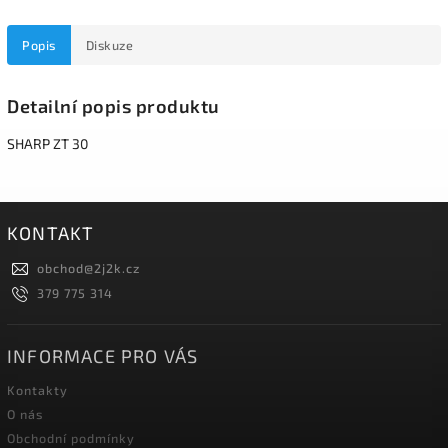
Popis
Diskuze
Detailní popis produktu
SHARP ZT 30
KONTAKT
obchod
@
2j2k.cz
379 775 314
INFORMACE PRO VÁS
Kontakty
O nás
Obchodní podmínky