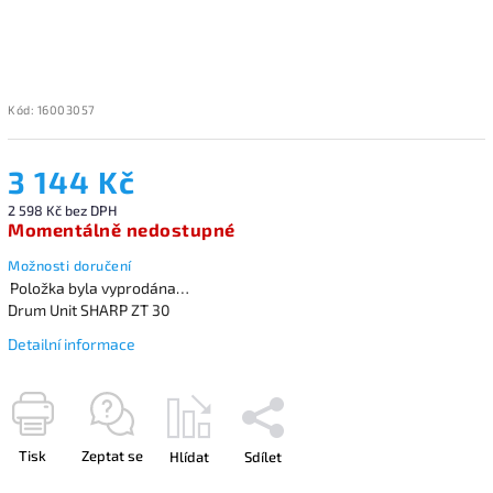
Kód:
16003057
3 144 Kč
2 598 Kč bez DPH
Momentálně nedostupné
Možnosti doručení
Položka byla vyprodána…
Drum Unit SHARP ZT 30
Detailní informace
Tisk
Zeptat se
Hlídat
Sdílet