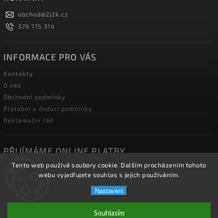
obchod
@
2j2k.cz
379 775 314
INFORMACE PRO VÁS
Kontakty
O nás
Obchodní podmínky
Platební a dodací podmínky
Reklamační řád
PŘIJÍMÁME ONLINE PLATBY
Tento web používá soubory cookie. Dalším procházením tohoto
webu vyjadřujete souhlas s jejich používáním.
Nastavení
Copyright 2026
2J2K.CZ
. Všechna práva vyhrazena.
Souhlasím