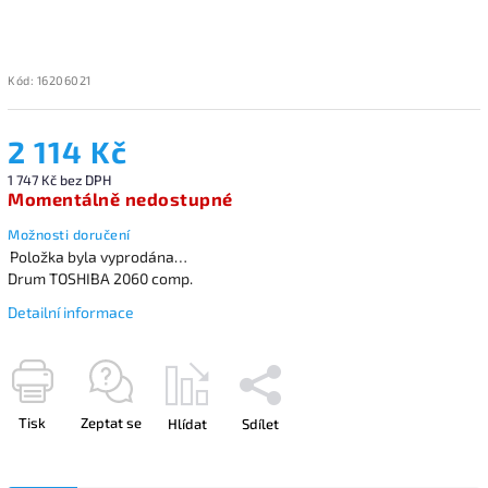
Kód:
16206021
2 114 Kč
1 747 Kč bez DPH
Momentálně nedostupné
Možnosti doručení
Položka byla vyprodána…
Drum TOSHIBA 2060 comp.
Detailní informace
Tisk
Zeptat se
Hlídat
Sdílet