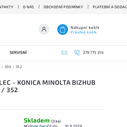
NTAKTY
O NÁS
OBCHODNÍ PODMÍNKY
PLATEBNÍ A DODA
Nákupní košík
Prázdný košík
SERVISNÍ VYSAVAČE
379 775 314
 / 300 / 352
ÁLEC - KONICA MINOLTA BIZHUB
 / 352
Skladem
(3 ks)
Můžeme doručit do:
10.8.2026