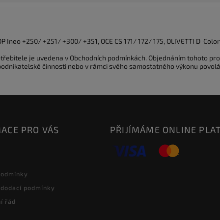
 Ineo +250/ +251/ +300/ +351, OCE CS 171/ 172/ 175, OLIVETTI D-Colo
potřebitele je uvedena v Obchodních podmínkách. Objednáním tohoto pro
 podnikatelské činnosti nebo v rámci svého samostatného výkonu povolá
ACE PRO VÁS
PŘIJÍMÁME ONLINE PLA
podmínky
 dodací podmínky
í řád