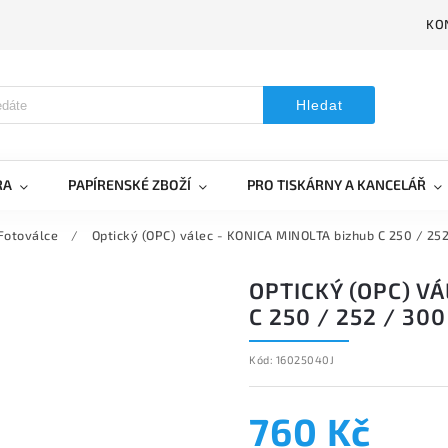
KO
Hledat
RA
PAPÍRENSKÉ ZBOŽÍ
PRO TISKÁRNY A KANCELÁŘ
Fotoválce
/
Optický (OPC) válec - KONICA MINOLTA bizhub C 250 / 252
OPTICKÝ (OPC) V
C 250 / 252 / 300
Kód:
16025040J
760 Kč