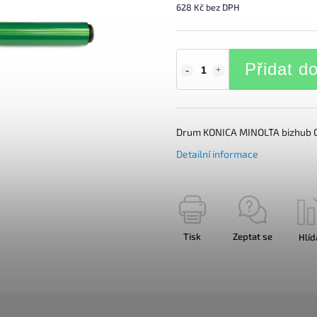
628 Kč bez DPH
Přidat d
Drum KONICA MINOLTA bizhub 
Detailní informace
Tisk
Zeptat se
Hlíd