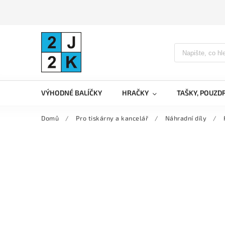
VÝHODNÉ BALÍČKY
HRAČKY
TAŠKY, POUZD
Domů
/
Pro tiskárny a kancelář
/
Náhradní díly
/