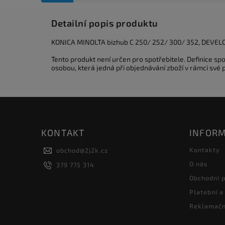
Detailní popis produktu
KONICA MINOLTA bizhub C 250/ 252/ 300/ 352, DEVELOP
Tento produkt není určen pro spotřebitele. Definice s
osobou, která jedná při objednávání zboží v rámci své
KONTAKT
INFORM
Kontakty
obchod
@
2j2k.cz
O nás
379 775 314
Obchodní 
Platební a
Reklamačn