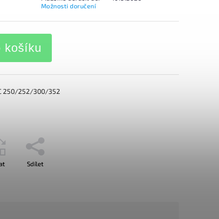
Možnosti doručení
o košíku
C 250/252/300/352
at
Sdílet