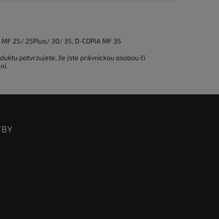
r MF 25/ 25Plus/ 30/ 35, D-COPIA MF 35
duktu potvrzujete, že jste právnickou osobou či
ní.
TBY