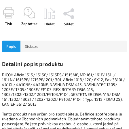
Tisk
Zeptat se
Hlídat
Sdílet
Popis
Diskuze
Detailní popis produktu
RICOH Aficio 1515/ 1515F/ 1515PS/ 1515MF, MP 161/ 161F/ 161L/
161LN/ 161SPF/ 171SPF/ 201/ 301, Aficio 1013/ 120/ FX12, Fax 3310L/
4410L/ 4410NF/ 4420NF, NASHUA DSM 415, NASHUATEC 1205/
1205F/ 1305/ 1305F/ FP103, REX ROTARY DSM 415,
1302/1302f/1202/1202f/F9103/F104, GESTETNER DSM 415/ DSM
161, 1302/ 1302f / 1202/ 1202f/ F9103/ F104 ( Type 1515 / DMU 25),
LANIER 5612/ 5613
Tento produkt není určen pro spotřebitele. Definice spotřebitele je
uvedena v Obchodních podmínkách. Objednáním tohoto produktu
potvrzujete, že jste právnickou osobou či osobou, která jedná při
objednávání zboží v rámci své podnikatelské činnosti nebo v rámci