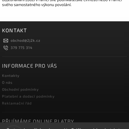
svého samostatného výkonu povolání.
KONTAKT
obchod
@
2j2k.cz
379 775 314
INFORMACE PRO VÁS
Kontakty
O nás
Obchodní podmínky
Platební a dodací podmínky
Reklamační řád
PŘIJÍMÁME ONLINE PLATBY