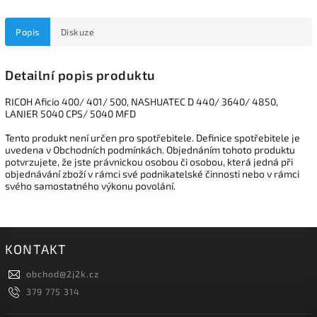
Popis
Diskuze
Detailní popis produktu
RICOH Aficio 400/ 401/ 500, NASHUATEC D 440/ 3640/ 4850,
LANIER 5040 CPS/ 5040 MFD
Tento produkt není určen pro spotřebitele. Definice spotřebitele je
uvedena v Obchodních podmínkách. Objednáním tohoto produktu
potvrzujete, že jste právnickou osobou či osobou, která jedná při
objednávání zboží v rámci své podnikatelské činnosti nebo v rámci
svého samostatného výkonu povolání.
KONTAKT
obchod
@
2j2k.cz
379 775 314