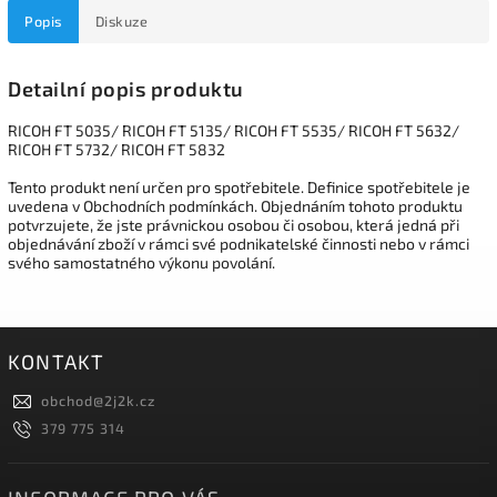
Popis
Diskuze
Detailní popis produktu
RICOH FT 5035/ RICOH FT 5135/ RICOH FT 5535/ RICOH FT 5632/
RICOH FT 5732/ RICOH FT 5832
Tento produkt není určen pro spotřebitele. Definice spotřebitele je
uvedena v Obchodních podmínkách. Objednáním tohoto produktu
potvrzujete, že jste právnickou osobou či osobou, která jedná při
objednávání zboží v rámci své podnikatelské činnosti nebo v rámci
svého samostatného výkonu povolání.
KONTAKT
obchod
@
2j2k.cz
379 775 314