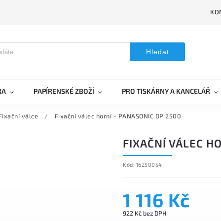
KO
Hledat
RA
PAPÍRENSKÉ ZBOŽÍ
PRO TISKÁRNY A KANCELÁŘ
Fixační válce
/
Fixační válec horní - PANASONIC DP 2500
FIXAČNÍ VÁLEC H
Kód:
16250054
1 116 Kč
922 Kč bez DPH