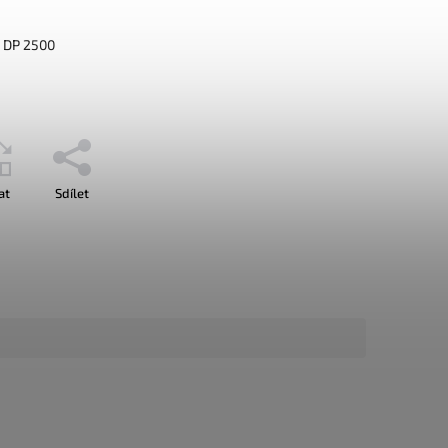
 DP 2500
at
Sdílet