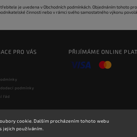
potřebitele je uvedena v Obchodních podmínkách. Objednáním tohoto pro
 podnikatelské činnosti nebo v rámci svého samostatného výkonu povolá
ACE PRO VÁS
PŘIJÍMÁME ONLINE PLA
podmínky
 dodací podmínky
í řád
oubory cookie. Dalším procházením tohoto webu
Copyright 2026
2J2K.CZ
. Všechna práva vyhrazena.
s jejich používáním.
Vytvořil
Shoptet
| Design
Shoptak.cz.