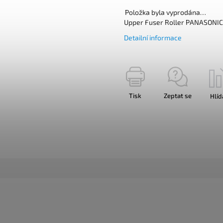
Položka byla vyprodána…
Upper Fuser Roller PANASONIC
Detailní informace
Tisk
Zeptat se
Hlíd