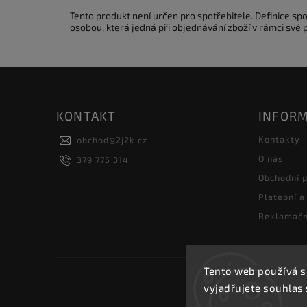
Tento produkt není určen pro spotřebitele. Definice s
osobou, která jedná při objednávání zboží v rámci své
KONTAKT
INFORM
Kontakty
obchod
@
2j2k.cz
O nás
379 775 314
Obchodní 
Platební a
Reklamačn
Tento web používá s
vyjadřujete souhlas 