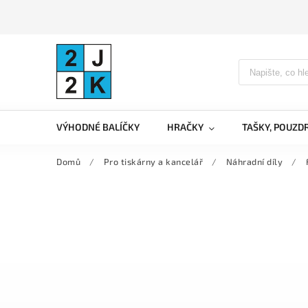
VÝHODNÉ BALÍČKY
HRAČKY
TAŠKY, POUZD
Domů
/
Pro tiskárny a kancelář
/
Náhradní díly
/