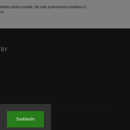
duktu potvrzujete, že jste právnickou osobou či
ní.
TBY
Souhlasím