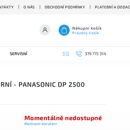
NTAKTY
O NÁS
OBCHODNÍ PODMÍNKY
PLATEBNÍ A DODA
Nákupní košík
Prázdný košík
SERVISNÍ VYSAVAČE
379 775 314
ORNÍ - PANASONIC DP 2500
Momentálně nedostupné
Možnosti doručení