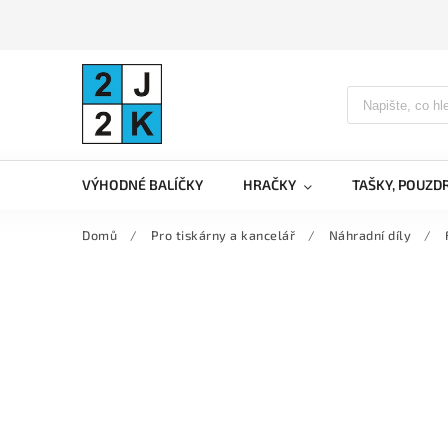
VÝHODNÉ BALÍČKY
HRAČKY
TAŠKY, POUZD
Domů
/
Pro tiskárny a kancelář
/
Náhradní díly
/