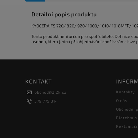
Detailní popis produktu
KYOCERA FS 720/ 820/ 920/ 1000/ 1010/ 1018MFP/ 102
Tento produkt není určen pro spotřebitele. Definice s
osobou, která jedná při objednávání zboží v rámci své
KONTAKT
INFORM
Kontakty
obchod
@
2j2k.cz
O nás
379 775 314
Obchodní 
Platební a
Reklamačn