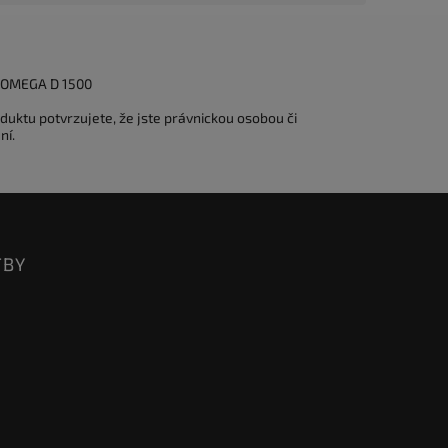
A OMEGA D 1500
duktu potvrzujete, že jste právnickou osobou či
ní.
TBY