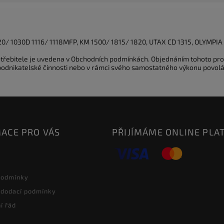
0/ 1030D 1116/ 1118MFP, KM 1500/ 1815/ 1820, UTAX CD 1315, OLYMPI
potřebitele je uvedena v Obchodních podmínkách. Objednáním tohoto pro
 podnikatelské činnosti nebo v rámci svého samostatného výkonu povolá
ACE PRO VÁS
PŘIJÍMÁME ONLINE PLA
podmínky
 dodací podmínky
í řád