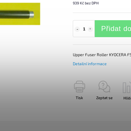
939 Kč bez DPH
Přidat d
Upper Fuser Roller KYOCERA FS
Detailní informace
Tisk
Zeptat se
Hlíd