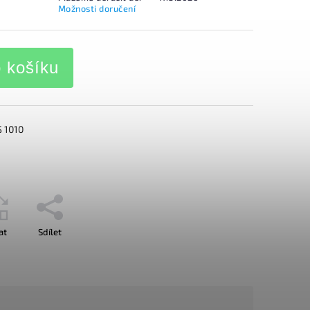
Možnosti doručení
o košíku
 1010
at
Sdílet