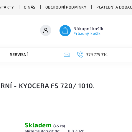
NTAKTY
O NÁS
OBCHODNÍ PODMÍNKY
PLATEBNÍ A DODA
Nákupní košík
Prázdný košík
SERVISNÍ VYSAVAČE
379 775 314
RNÍ - KYOCERA FS 720/ 1010,
Skladem
(>5 ks)
Můžeme doručit do:
11.8.2026