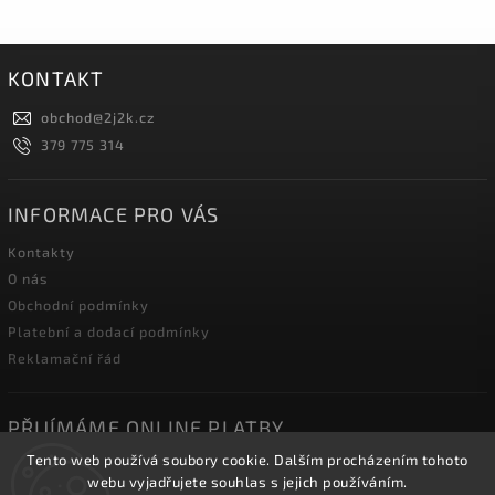
KONTAKT
obchod
@
2j2k.cz
379 775 314
INFORMACE PRO VÁS
Kontakty
O nás
Obchodní podmínky
Platební a dodací podmínky
Reklamační řád
PŘIJÍMÁME ONLINE PLATBY
Tento web používá soubory cookie. Dalším procházením tohoto
webu vyjadřujete souhlas s jejich používáním.