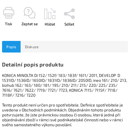
Tisk
Zeptat se
Hlídat
Sdílet
Popis
Diskuze
Detailní popis produktu
KONICA MINOLTA Di 152/ 152f/ 183/ 183f/ 1611/ 2011, DEVELOP D
1531ID/ 1536ID/ 1650ID/ 1831ID/ 1836ID/ 2050ID, ineo 161/ 210/ 213,
bizhub 162/ 163/ 180/ 181/ 195/ 210/ 211/ 215/ 220/ 225/ 235/
7616/ 7621/ 7622/ 7719/ 7721/ 7723, KONICA 7115/ 7115F/ 7118/
7118F/ 7216/ 7220
Tento produkt není určen pro spotřebitele. Definice spotřebitele je
uvedena v Obchodních podmínkách. Objednáním tohoto produktu
potvrzujete, že jste právnickou osobou či osobou, která jedná při
objednávání zboží v rámci své podnikatelské činnosti nebo v rámci
svého samostatného výkonu povolání.