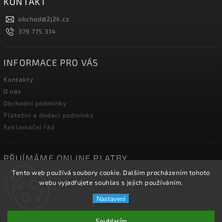
KONTAKT
obchod
@
2j2k.cz
379 775 314
INFORMACE PRO VÁS
Kontakty
O nás
Obchodní podmínky
Platební a dodací podmínky
Reklamační řád
PŘIJÍMÁME ONLINE PLATBY
Tento web používá soubory cookie. Dalším procházením tohoto
webu vyjadřujete souhlas s jejich používáním.
Nastavení
Copyright 2026
2J2K.CZ
. Všechna práva vyhrazena.
Souhlasím