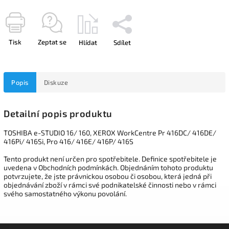
Tisk
Zeptat se
Hlídat
Sdílet
Popis
Diskuze
Detailní popis produktu
TOSHIBA e-STUDIO 16/ 160, XEROX WorkCentre Pr 416DC/ 416DE/
416Pi/ 416Si, Pro 416/ 416E/ 416P/ 416S
Tento produkt není určen pro spotřebitele. Definice spotřebitele je
uvedena v Obchodních podmínkách. Objednáním tohoto produktu
potvrzujete, že jste právnickou osobou či osobou, která jedná při
objednávání zboží v rámci své podnikatelské činnosti nebo v rámci
svého samostatného výkonu povolání.