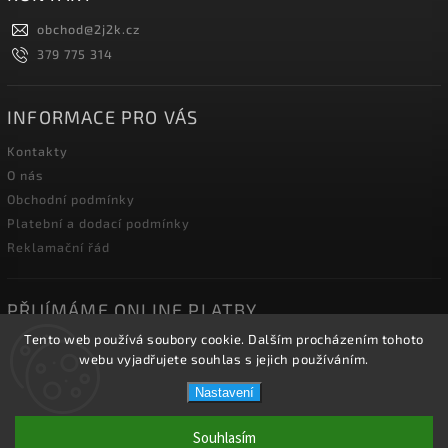
obchod
@
2j2k.cz
379 775 314
INFORMACE PRO VÁS
Kontakty
O nás
Obchodní podmínky
Platební a dodací podmínky
Reklamační řád
PŘIJÍMÁME ONLINE PLATBY
Tento web používá soubory cookie. Dalším procházením tohoto
webu vyjadřujete souhlas s jejich používáním.
Nastavení
Copyright 2026
2J2K.CZ
. Všechna práva vyhrazena.
Souhlasím