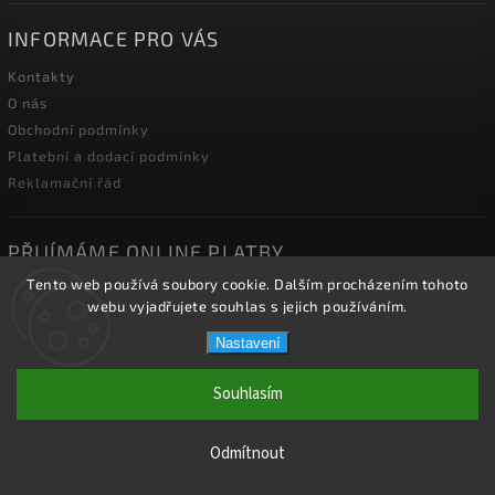
INFORMACE PRO VÁS
Kontakty
O nás
Obchodní podmínky
Platební a dodací podmínky
Reklamační řád
PŘIJÍMÁME ONLINE PLATBY
Tento web používá soubory cookie. Dalším procházením tohoto
webu vyjadřujete souhlas s jejich používáním.
Nastavení
Copyright 2026
2J2K.CZ
. Všechna práva vyhrazena.
Souhlasím
Vytvořil
Shoptet
| Design
Shoptak.cz.
Odmítnout